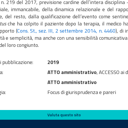
. n. 219 del 2017, previsione cardine dell’intera discipli
iale, immancabile, della dinamica relazionale e del rappo
e, del resto, dalla qualificazione dell’evento come sentin
tus
che ha colpito il paziente dopo la terapia, il medico ha
pporto (
Cons. St., sez. III, 2 settembre 2014, n. 4460
), di
ità e semplicità, ma anche con una sensibilità comunicativa
el loro congiunto.
i pubblicazione:
2019
a:
ATTO amministrativo
, ACCESSO ai 
ATTO amministrativo
ia:
Focus di giurisprudenza e pareri
Valuta questo sito