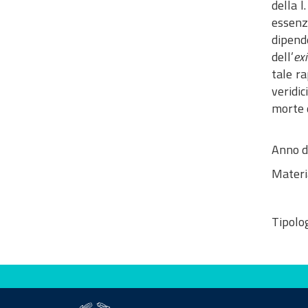
della l
essenz
dipend
dell’
exi
tale ra
veridic
morte d
Anno d
Materi
Tipolog
Valuta questo sito