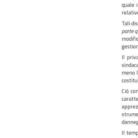
quale i
relativ
Tali di
parte 
modific
gestion
Il priv
sindac
meno l’
costitu
Ciò co
caratte
apprez
strume
dannegg
Il temp