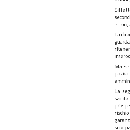
Siffat
secondo
errori,
La dime
guarda
ritener
interes
Ma, se 
pazient
ammini
La seg
sanitar
prospet
rischio
garanzi
suoi pa