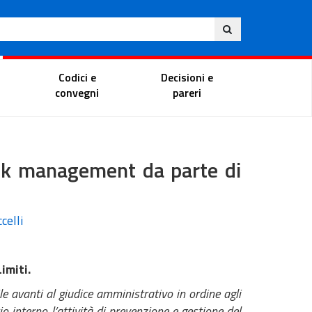
Ita
ito
Portale del magistrato
Codici e
Decisioni e
convegni
pareri
risk management da parte di
celli
imiti.
le avanti al giudice amministrativo in ordine agli
o interno l’attività di prevenzione e gestione del