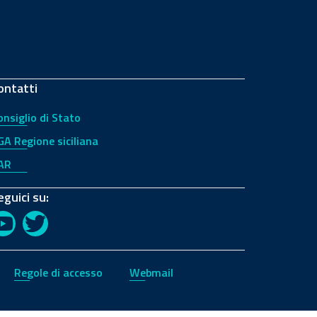
ontatti
onsiglio di Stato
GA Regione siciliana
AR
eguici su:
YouTube
Twitter
Regole di accesso
Webmail