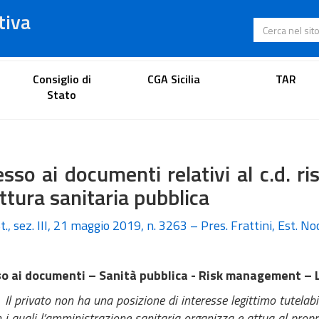
tiva
Cerca nel s
Portale dell'avvocato
Consiglio di
CGA Sicilia
TAR
Stato
sso ai documenti relativi al c.d. 
ttura sanitaria pubblica
t., sez. III, 21 maggio 2019, n. 3263 – Pres. Frattini, Est. Noc
o ai documenti – Sanità pubblica - Risk management – L
Il privato non ha una posizione di interesse legittimo tutelabi
n i quali l’amministrazione sanitaria organizza e attua al propri