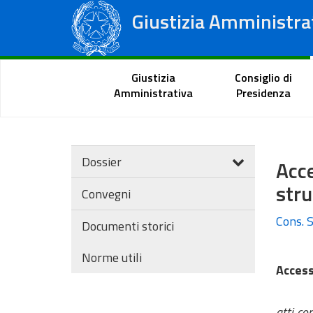
Giustizia Amministra
Consiglio di Stato
Tribunali Amministrativi Regionali
Portale del cittadino
Giustizia
Consiglio di
Amministrativa
Presidenza
Dossier
Acce
stru
Convegni
Cons. S
Documenti storici
Norme utili
Access
atti co