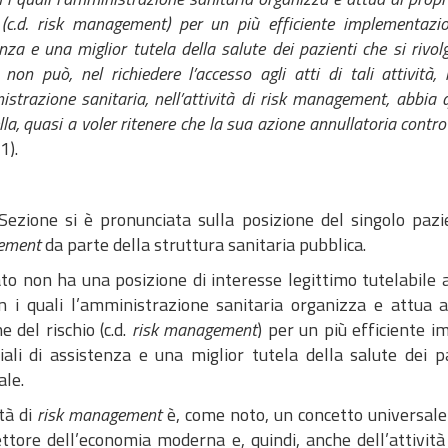
 (c.d. risk management) per un più efficiente implementazione
nza e una miglior tutela della salute dei pazienti che si rivolg
 non può, nel richiedere l’accesso agli atti di tali attività
istrazione sanitaria, nell’attività di risk management, abbia
lla, quasi a voler ritenere che la sua azione annullatoria contro
1).
 Sezione si è pronunciata sulla posizione del singolo pazi
ement
da parte della struttura sanitaria pubblica.
ato non ha una posizione di interesse legittimo tutelabile 
on i quali l’amministrazione sanitaria organizza e attua a
e del rischio (c.d.
risk management
) per un più efficiente i
iali di assistenza e una miglior tutela della salute dei pa
ale.
ità di
risk management
è, come noto, un concetto universale 
ettore dell’economia moderna e, quindi, anche dell’attività