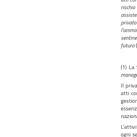
rischio
assiste
privato
l’ammin
sentine
futuro
(
(1) La
manag
Il priv
atti c
gestion
essenz
nazion
L’attiv
ogni s