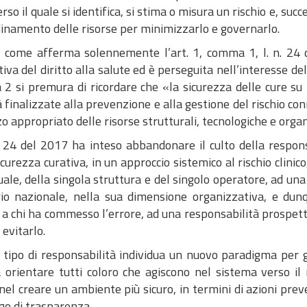
rso il quale si identifica, si stima o misura un rischio e, s
dinamento delle risorse per minimizzarlo e governarlo.
, come afferma solennemente l’art. 1, comma 1, l. n. 24 d
tiva del diritto alla salute ed è perseguita nell’interesse dell
2 si premura di ricordare che «la sicurezza delle cure su 
à finalizzate alla prevenzione e alla gestione del rischio co
zzo appropriato delle risorse strutturali, tecnologiche e orga
n. 24 del 2017 ha inteso abbandonare il culto della respo
icurezza curativa, in un approccio sistemico al rischio clini
uale, della singola struttura e del singolo operatore, ad una
rio nazionale, nella sua dimensione organizzativa, e dun
a chi ha commesso l’errore, ad una responsabilità prospetti
evitarlo.
 tipo di responsabilità individua un nuovo paradigma per g
a orientare tutti coloro che agiscono nel sistema verso il 
nel creare un ambiente più sicuro, in termini di azioni preven
go di trasparenza.