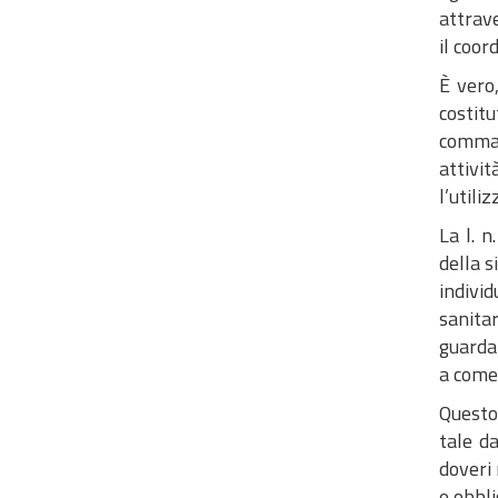
attrave
il coor
È vero
costitu
comma 
attivit
l’utili
La l. 
della s
individ
sanita
guarda 
a come 
Questo
tale d
doveri 
e obbli