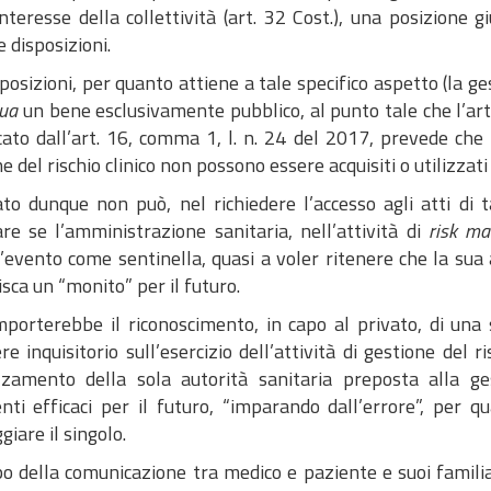
nteresse della collettività (art. 32 Cost.), una posizione gi
e disposizioni.
sposizioni, per quanto attiene a tale specifico aspetto (la ge
qua
un bene esclusivamente pubblico, al punto tale che l’art.
ato dall’art. 16, comma 1, l. n. 24 del 2017, prevede che «i
e del rischio clinico non possono essere acquisiti o utilizzati
ato dunque non può, nel richiedere l’accesso agli atti di t
are se l’amministrazione sanitaria, nell’attività di
risk m
evento come sentinella, quasi a voler ritenere che la sua 
isca un “monito” per il futuro.
mporterebbe il riconoscimento, in capo al privato, di una
re inquisitorio sull’esercizio dell’attività di gestione del r
zamento della sola autorità sanitaria preposta alla ge
nti efficaci per il futuro, “imparando dall’errore”, per q
iare il singolo.
o della comunicazione tra medico e paziente e suoi familia