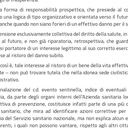
ta forma di responsabilità prospettica, che presiede al 
 una logica di tipo organizzativo e orientata verso il futur
 anche quando non siano forieri di un effettivo danno per il 
nsione esclusivamente collettiva del diritto della salute, in
 al futuro, e non già riparatoria, retrospettiva, che guar
si portatore di un interesse legittimo al suo corretto eserci
se al ristoro del danno subito.
così è, tale interesse al ristoro di un bene della vita effetti
e – non può trovare tutela che nella idonea sede civilistic
strativo.
nalazione del c.d. evento sentinella, indice di eventuali
ia, da parte degli organi interni dell’Azienda sanitaria lo
tiva di prevenzione, costituisce infatti parte di una più c
 sanitario, che mira ad identificare azioni correttive per
a del Servizio sanitario nazionale, ma non esplica alcun ef
renti, i quali non possono vantare, rispetto agli altri citt