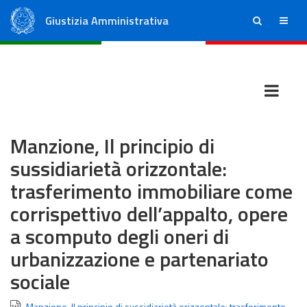
Giustizia Amministrativa
ricerca
menu
Consiglio di Stato
Tribunali Amministrativi Regionali
Manzione, Il principio di
sussidiarietà orizzontale:
trasferimento immobiliare come
corrispettivo dell’appalto, opere
a scomputo degli oneri di
urbanizzazione e partenariato
sociale
Manzione, Il principio di sussidiarietà orizzontale: trasferimento