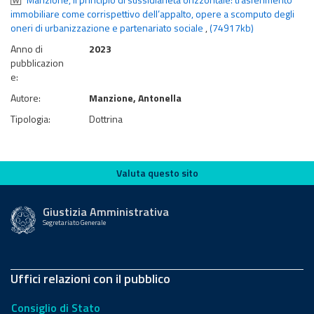
immobiliare come corrispettivo dell’appalto, opere a scomputo degli
oneri di urbanizzazione e partenariato sociale
,
(74917kb)
Anno di
2023
pubblicazion
e:
Autore:
Manzione, Antonella
Tipologia:
Dottrina
Valuta questo sito
Valuta questo sito
Giustizia Amministrativa
Segretariato Generale
Uffici relazioni con il pubblico
Consiglio di Stato