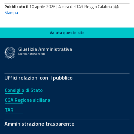
Pubblicato il
10 aprile 2026 |
A cura del TAR Reggio Calabria
|
Stampa
Valuta questo sito
Valuta questo sito
Giustizia Amministrativa
Segretariato Generale
Uffici relazioni con il pubblico
Consiglio di Stato
CGA Regione siciliana
TAR
Amministrazione trasparente