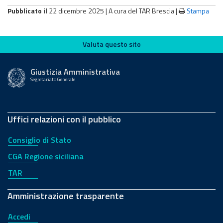
Pubblicato il
22 dicembre 2025 |
A cura del TAR Brescia
|
Stampa
Valuta questo sito
Valuta questo sito
Giustizia Amministrativa
Segretariato Generale
Uffici relazioni con il pubblico
Consiglio di Stato
CGA Regione siciliana
TAR
Amministrazione trasparente
Accedi