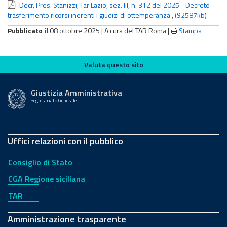
Decr. Pres. Stanizzi, Tar Lazio, sez. III, n. 312 del 2025 - Decreto
trasferimento ricorsi inerenti i giudizi di ottemperanza
,
(92587kb)
Pubblicato il
08 ottobre 2025 |
A cura del TAR Roma
|
Stampa
Valuta questo sito
Valuta questo sito
Giustizia Amministrativa
Segretariato Generale
Uffici relazioni con il pubblico
Consiglio di Stato
CGA Regione siciliana
TAR
Amministrazione trasparente