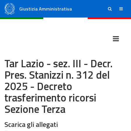
Giustizia Amministrativa
ricerca
menu
Consiglio di Stato
Tribunali Amministrativi Regionali
Tar Lazio - sez. III - Decr.
Pres. Stanizzi n. 312 del
2025 - Decreto
trasferimento ricorsi
Sezione Terza
Scarica gli allegati