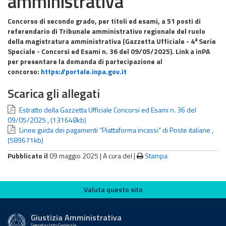
amministrativa
Concorso di secondo grado, per titoli ed esami, a 51 posti di
referendario di Tribunale amministrativo regionale del ruolo
a
della magistratura amministrativa (Gazzetta Ufficiale - 4
Serie
Speciale - Concorsi ed Esami n. 36 del 09/05/2025). Link a inPA
per presentare la domanda di partecipazione al
concorso:
https://portale.inpa.gov.it
Scarica gli allegati
Estratto della Gazzetta Ufficiale Concorsi ed Esami n. 36 del
09/05/2025
,
(131648kb)
Linee guida dei pagamenti “Piattaforma incassi” di Poste italiane
,
(589671kb)
Pubblicato il
09 maggio 2025 |
A cura del
|
Stampa
Valuta questo sito
Valuta questo sito
Giustizia Amministrativa
Segretariato Generale