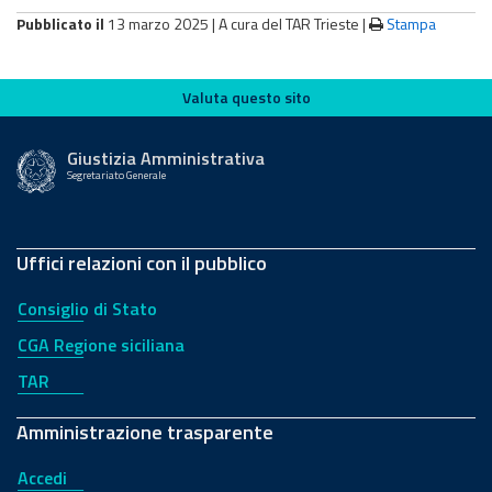
Pubblicato il
13 marzo 2025 |
A cura del TAR Trieste
|
Stampa
Valuta questo sito
Valuta questo sito
Giustizia Amministrativa
Segretariato Generale
Uffici relazioni con il pubblico
Consiglio di Stato
CGA Regione siciliana
TAR
Amministrazione trasparente
Accedi