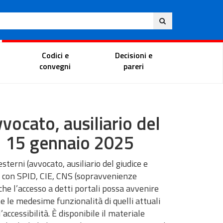
Ita
ito
Portale del magistrato
Codici e
Decisioni e
convegni
pareri
vvocato, ausiliario del
el 15 gennaio 2025
esterni (avvocato, ausiliario del giudice e
te con SPID, CIE, CNS (sopravvenienze
che l’accesso a detti portali possa avvenire
 le medesime funzionalità di quelli attuali
accessibilità. È disponibile il materiale