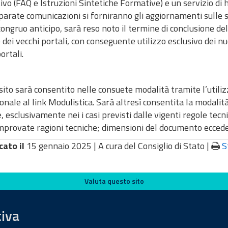
vo (FAQ e Istruzioni Sintetiche Formative) e un servizio di 
arate comunicazioni si forniranno gli aggiornamenti sulle 
congruo anticipo, sarà reso noto il termine di conclusione del
 dei vecchi portali, con conseguente utilizzo esclusivo dei nuov
ortali.
sito sarà consentito nelle consuete modalità tramite l’utilizz
ionale al link Modulistica. Sarà altresì consentita la modali
, esclusivamente nei i casi previsti dalle vigenti regole tec
provate ragioni tecniche; dimensioni del documento eccedenti 
cato il
15 gennaio 2025 |
A cura del Consiglio di Stato
|
S
Valuta questo sito
tiva