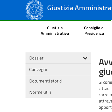
Giustizia Amministra
Consiglio di Stato
Tribunali Amministrativi Regionali
Portale del cittadino
Giustizia
Consiglio di
Amministrativa
Presidenza
Dossier
Avv
giu
Convegni
Documenti storici
Si comu
cittadi
Norme utili
correla
attrave
opportu