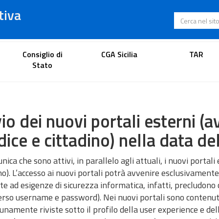
tiva
Cerca nel s
Portale dell'avvocato
Consiglio di
CGA Sicilia
TAR
Stato
io dei nuovi portali esterni (a
dice e cittadino) nella data d
nica che sono attivi, in parallelo agli attuali, i nuovi portali 
no). L’accesso ai nuovi portali potrà avvenire esclusivamen
te ad esigenze di sicurezza informatica, infatti, precludono 
rso username e password). Nei nuovi portali sono contenute
namente riviste sotto il profilo della user experience e dell’