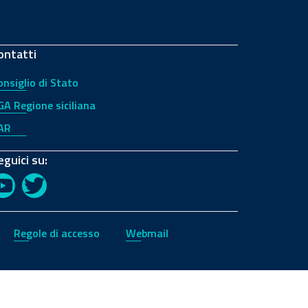
ontatti
onsiglio di Stato
GA Regione siciliana
AR
eguici su:
YouTube
Twitter
Regole di accesso
Webmail