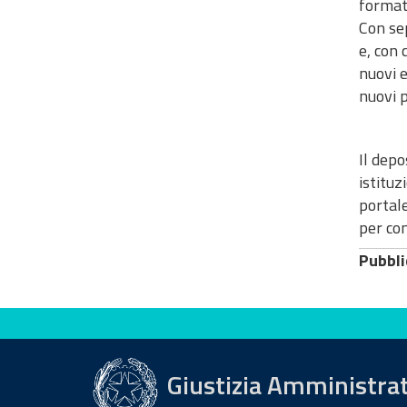
formati
Con sep
e, con 
nuovi e
nuovi p
Il depo
istituz
portale
per com
Pubbli
Valuta questo sito
Giustizia Amministra