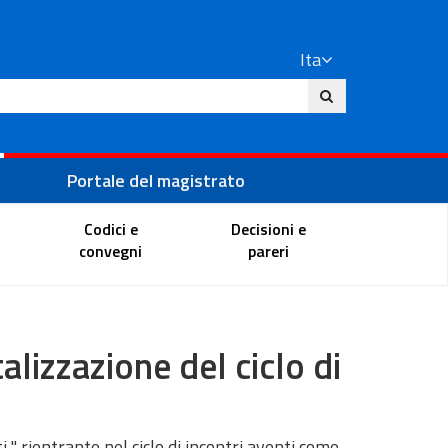
Ita
ito
Portale del magistrato
Codici e
Decisioni e
convegni
pareri
lizzazione del ciclo di
i " rientrante nel ciclo di incontri aventi come