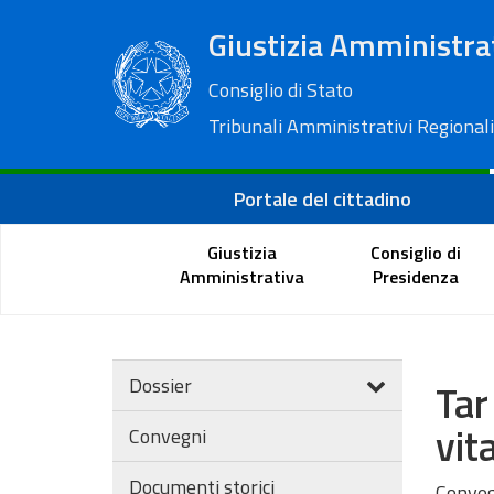
Giustizia Amministra
Consiglio di Stato
Tribunali Amministrativi Regionali
Portale del cittadino
Giustizia
Consiglio di
Amministrativa
Presidenza
Dossier
Tar
vit
Convegni
Documenti storici
Convegn