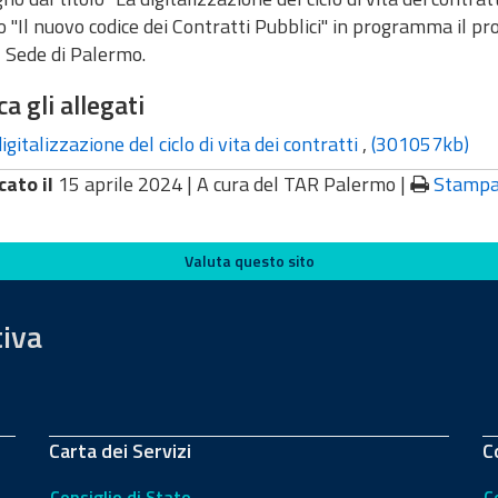
 "Il nuovo codice dei Contratti Pubblici" in programma il pro
 - Sede di Palermo.
ca gli allegati
igitalizzazione del ciclo di vita dei contratti
,
(301057kb)
cato il
15 aprile 2024 |
A cura del TAR Palermo
|
Stamp
Valuta questo sito
tiva
Carta dei Servizi
C
Consiglio di Stato
C