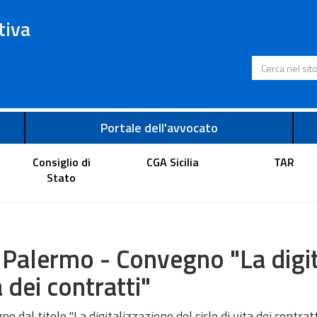
tiva
Cerca nel s
Portale dell'avvocato
Consiglio di
CGA Sicilia
TAR
Stato
 Palermo - Convegno "La digita
a dei contratti"
o dal titolo "La digitalizzazione del ciclo di vita dei contratt