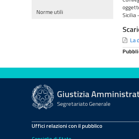
oggetto
Norme utili
Sicilia
Scari
La d
Pubbli
Valuta questo sito
Giustizia Amministra
Segretariato Generale
Uffici relazioni con il pubblico
Consiglio di Stato