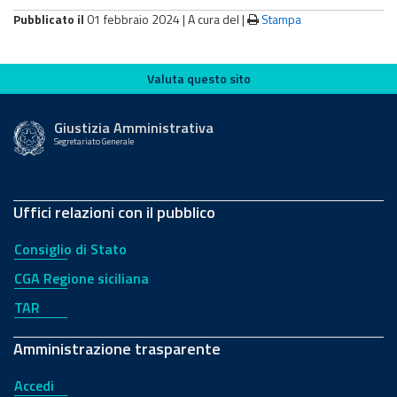
Pubblicato il
01 febbraio 2024 |
A cura del
|
Stampa
Valuta questo sito
Valuta questo sito
Giustizia Amministrativa
Segretariato Generale
Uffici relazioni con il pubblico
Consiglio di Stato
CGA Regione siciliana
TAR
Amministrazione trasparente
Accedi