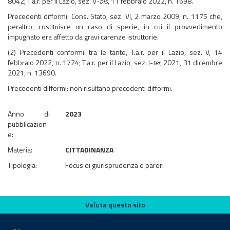
8042; T.a.r. per il Lazio, sez. V-
bis
, 11 febbraio 2022, n. 1698.
Precedenti difformi: Cons. Stato, sez. VI, 2 marzo 2009, n. 1175 che,
peraltro, costituisce un caso di specie, in cui il provvedimento
impugnato era affetto da gravi carenze istruttorie.
(2) Precedenti conformi: tra le tante, T.a.r. per il Lazio, sez. V, 14
febbraio 2022, n. 1724; T.a.r. per il Lazio, sez. I-
ter
, 2021, 31 dicembre
2021, n. 13690.
Precedenti difformi: non risultano precedenti difformi.
Anno di
2023
pubblicazion
e:
Materia:
CITTADINANZA
Tipologia:
Focus di giurisprudenza e pareri
Valuta questo sito
Valuta questo sito