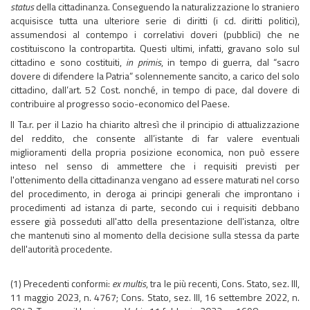
status
della cittadinanza. Conseguendo la naturalizzazione lo straniero
acquisisce tutta una ulteriore serie di diritti (i cd. diritti politici),
assumendosi al contempo i correlativi doveri (pubblici) che ne
costituiscono la contropartita. Questi ultimi, infatti, gravano solo sul
cittadino e sono costituiti,
in primis
, in tempo di guerra, dal “sacro
dovere di difendere la Patria” solennemente sancito, a carico del solo
cittadino, dall’art. 52 Cost. nonché, in tempo di pace, dal dovere di
contribuire al progresso socio-economico del Paese.
Il Ta.r. per il Lazio ha chiarito altresì che il principio di attualizzazione
del reddito, che consente all’istante di far valere eventuali
miglioramenti della propria posizione economica, non può essere
inteso nel senso di ammettere che i requisiti previsti per
l'ottenimento della cittadinanza vengano ad essere maturati nel corso
del procedimento, in deroga ai principi generali che improntano i
procedimenti ad istanza di parte, secondo cui i requisiti debbano
essere già posseduti all'atto della presentazione dell'istanza, oltre
che mantenuti sino al momento della decisione sulla stessa da parte
dell'autorità procedente.
(1) Precedenti conformi:
ex multis
, tra le più recenti, Cons. Stato, sez. III,
11 maggio 2023, n. 4767; Cons. Stato, sez. III, 16 settembre 2022, n.