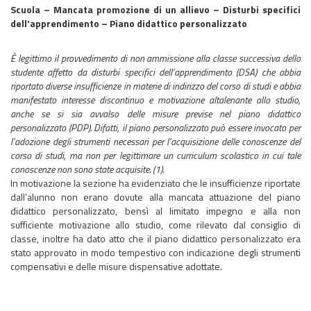
Scuola – Mancata promozione di un allievo – Disturbi specifici
dell'apprendimento – Piano didattico personalizzato
È legittimo il provvedimento di non ammissione alla classe successiva dello
studente affetto da disturbi specifici dell’apprendimento (DSA) che abbia
riportato diverse insufficienze in materie di indirizzo del corso di studi e abbia
manifestato interesse discontinuo e motivazione altalenante allo studio,
anche se si sia avvalso delle misure previse nel piano didattico
personalizzato (PDP). Difatti, il piano personalizzato può essere invocato per
l’adozione degli strumenti necessari per l’acquisizione delle conoscenze del
corso di studi, ma non per legittimare un curriculum scolastico in cui tale
conoscenze non sono state acquisite. (1).
In motivazione la sezione ha evidenziato che le insufficienze riportate
dall’alunno non erano dovute alla mancata attuazione del piano
didattico personalizzato, bensì al limitato impegno e alla non
sufficiente motivazione allo studio, come rilevato dal consiglio di
classe, inoltre ha dato atto che il piano didattico personalizzato era
stato approvato in modo tempestivo con indicazione degli strumenti
compensativi e delle misure dispensative adottate.