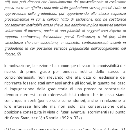
atti, non può ritenersi che l’annullamento del provvedimento di esclusione
possa avere un effetto caducante della graduatoria stessa, poiché l’atto di
approvazione della graduatoria, pur appartenendo alla stessa sequenza
procedimentale in cui si colloca l’atto di esclusione, non ne costituisce
conseguenza inevitabile atteso che la sua adozione implica nuove ed ulteriori
valutazioni di interessi, anche di una pluralità di soggetti terzi rispetto al
rapporto controverso, derivandone perciò l’irrilevanza, a tal fine, della
circostanza che non sussistano, in concreto, controinteressati inseriti in
graduatoria la cui posizione verrebbe pregiudicata dall’accoglimento del
ricorso. (2).
In motivazione, la sezione ha comunque rilevato l’inammissibilità del
ricorso di primo grado per omessa notifica dello stesso ai
controinteressati, non rilevando che alla data di esclusione del
ricorrente fossero stati ammessi anche gli idonei, in quanto nel caso
di impugnazione della graduatoria di una procedura concorsuale
devono ritenersi controinteressati tutti coloro che in essa siano
comunque inseriti (pur se solo come idonei), anche in relazione al
loro interesse (morale ma non solo) alla conservazione della
posizione conseguita in vista di futuri eventuali scorrimenti (sul punto
cfr. Cons. Stato, sez. V, 16 aprile 1992 n. 327).
(1) Conformi: sulla prima parte della massima Cons. Stato, Ad. plen., 21