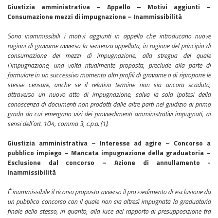
Giustizia amministrativa – Appello – Motivi aggiunti –
Consumazione mezzi di impugnazione – Inammissibilità
Sono inammissibili i motivi aggiunti in appello che introducano nuove
ragioni di gravame avverso la sentenza appellata, in ragione del principio di
consumazione dei mezzi di impugnazione, alla stregua del quale
l’impugnazione, una volta ritualmente proposta, preclude alla parte di
formulare in un successivo momento altri profili di gravame o di riproporre le
stesse censure, anche se il relativo termine non sia ancora scaduto,
attraverso un nuovo atto di impugnazione, salva la sola ipotesi della
conoscenza di documenti non prodotti dalle altre parti nel giudizio di primo
grado da cui emergano vizi dei provvedimenti amministrativi impugnati, ai
sensi dell’art. 104, comma 3, c.p.a. (1).
Giustizia amministrativa – Interesse ad agire – Concorso a
pubblico impiego – Mancata impugnazione della graduatoria –
Esclusione dal concorso – Azione di annullamento -
Inammissibilità
È inammissibile il ricorso proposto avverso il provvedimento di esclusione da
un pubblico concorso con il quale non sia altresì impugnata la graduatoria
finale dello stesso, in quanto, alla luce del rapporto di presupposizione tra