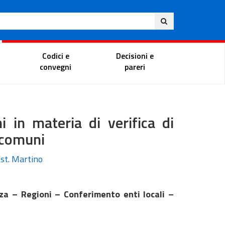
Ita
ito
Portale del magistrato
Codici e
Decisioni e
convegni
pareri
i in materia di verifica di
i comuni
Est. Martino
za – Regioni – Conferimento enti locali –