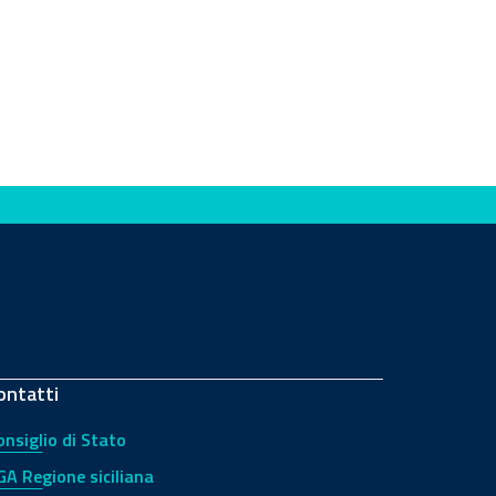
ontatti
onsiglio di Stato
GA Regione siciliana