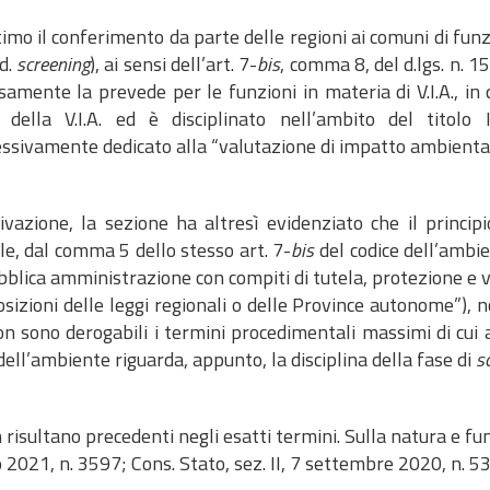
timo il conferimento da parte delle regioni ai comuni di funzi
.d.
screening
), ai sensi dell’art. 7-
bis
, comma 8, del d.lgs. n. 1
samente la prevede per le funzioni in materia di V.I.A., in
 della V.I.A. ed è disciplinato nell’ambito del titolo 
ssivamente dedicato alla “valutazione di impatto ambiental
ivazione, la sezione ha altresì evidenziato che il princi
le, dal comma 5 dello stesso art. 7-
bis
del codice dell’ambie
bblica amministrazione con compiti di tutela, protezione e
osizioni delle leggi regionali o delle Province autonome”),
n sono derogabili i termini procedimentali massimi di cui a
dell’ambiente riguarda, appunto, la disciplina della fase di
s
 risultano precedenti negli esatti termini. Sulla natura e f
2021, n. 3597; Cons. Stato, sez. II, 7 settembre 2020, n. 5