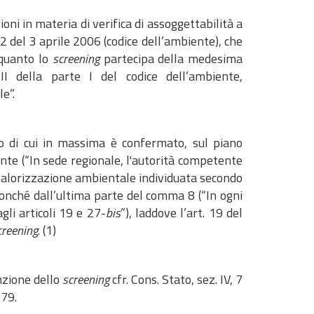
oni in materia di verifica di assoggettabilità a
52 del 3 aprile 2006 (codice dell’ambiente), che
 quanto lo
screening
partecipa della medesima
III della parte I del codice dell’ambiente,
e”.
pio di cui in massima è confermato, sul piano
nte (“In sede regionale, l'autorità competente
 valorizzazione ambientale individuata secondo
 nonché dall’ultima parte del comma 8 (“In ogni
gli articoli 19 e 27-
bis
”), laddove l’art. 19 del
creening
. (1)
unzione dello
screening
cfr. Cons. Stato, sez. IV, 7
379.