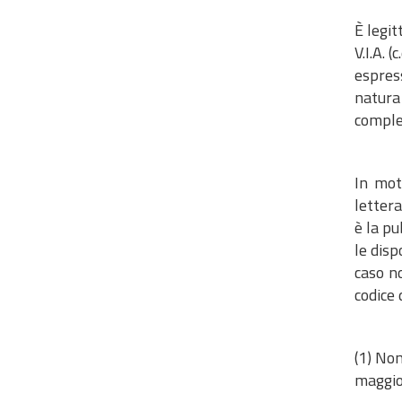
È legit
V.I.A. (c
espres
natura
comple
In mot
lettera
è la pu
le disp
caso no
codice 
(1) Non
maggio 