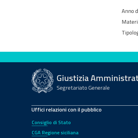
Anno d
Materi
Tipolog
Valuta questo sito
Giustizia Amministra
Segretariato Generale
Uffici relazioni con il pubblico
Consiglio di Stato
CGA Regione siciliana