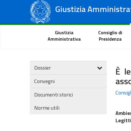
Giustizia Amministra
Consiglio di Stato
Tribunali Amministrativi Regionali
Portale del cittadino
Giustizia
Consiglio di
Amministrativa
Presidenza
Dossier
È le
asso
Convegni
Consigl
Documenti storici
Norme utili
Ambien
Legitt