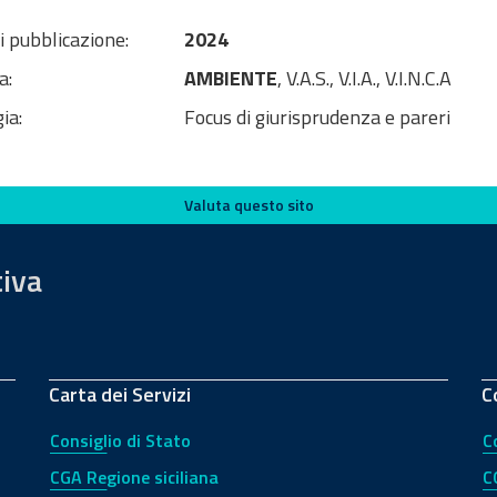
i pubblicazione:
2024
a:
AMBIENTE
, V.A.S., V.I.A., V.I.N.C.A
ia:
Focus di giurisprudenza e pareri
Valuta questo sito
tiva
Carta dei Servizi
C
Consiglio di Stato
C
CGA Regione siciliana
C