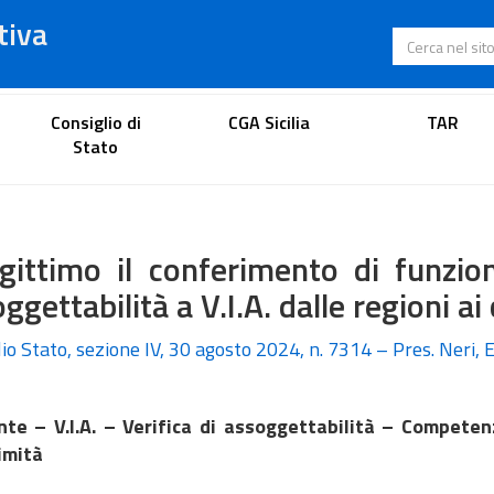
tiva
Cerca nel s
Portale dell'avvocato
Consiglio di
CGA Sicilia
TAR
Stato
gittimo il conferimento di funzion
ggettabilità a V.I.A. dalle regioni a
io Stato, sezione IV, 30 agosto 2024, n. 7314 – Pres. Neri, 
te – V.I.A. – Verifica di assoggettabilità – Competen
imità