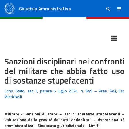
Giustizia Amministrativa
ricerca
menu
Consiglio di Stato
Tribunali Amministrativi Regionali
Sanzioni disciplinari nei confronti
del militare che abbia fatto uso
di sostanze stupefacenti
Cons. Stato, sez. I, parere 5 luglio 2024, n. 849 – Pres. Poli, Est.
Menichelli
Militare - Sanzioni di stato – Uso di sostanze stupefacenti –
Valutazione della gravità dei fatti addebitati – Discrezionalità
amministrativa – Sindacato giurisdizionale – Limiti