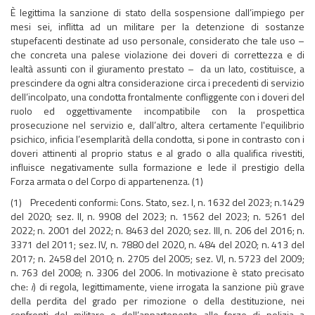
È legittima la sanzione di stato della sospensione dall’impiego per
mesi sei, inflitta ad un militare per la detenzione di sostanze
stupefacenti destinate ad uso personale, considerato che tale uso –
che concreta una palese violazione dei doveri di correttezza e di
lealtà assunti con il giuramento prestato – da un lato, costituisce, a
prescindere da ogni altra considerazione circa i precedenti di servizio
dell’incolpato, una condotta frontalmente confliggente con i doveri del
ruolo ed oggettivamente incompatibile con la prospettica
prosecuzione nel servizio e, dall’altro, altera certamente l'equilibrio
psichico, inficia l’esemplarità della condotta, si pone in contrasto con i
doveri attinenti al proprio status e al grado o alla qualifica rivestiti,
influisce negativamente sulla formazione e lede il prestigio della
Forza armata o del Corpo di appartenenza. (1)
(1) Precedenti conformi: Cons. Stato, sez. I, n. 1632 del 2023; n.1429
del 2020; sez. II, n. 9908 del 2023; n. 1562 del 2023; n. 5261 del
2022; n. 2001 del 2022; n. 8463 del 2020; sez. III, n. 206 del 2016; n.
3371 del 2011; sez. IV, n. 7880 del 2020, n. 484 del 2020; n. 413 del
2017; n. 2458 del 2010; n. 2705 del 2005; sez. VI, n. 5723 del 2009;
n. 763 del 2008; n. 3306 del 2006. In motivazione è stato precisato
che:
i
) di regola, legittimamente, viene irrogata la sanzione più grave
della perdita del grado per rimozione o della destituzione, nei
confronti del militare o dell’appartenente alle forze di polizia a