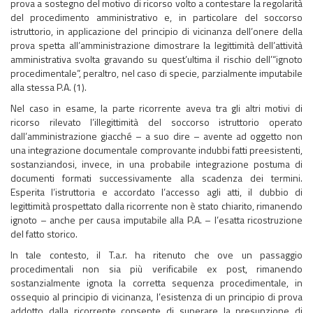
prova a sostegno del motivo di ricorso volto a contestare la regolarità
del procedimento amministrativo e, in particolare del soccorso
istruttorio, in applicazione del principio di vicinanza dell’onere della
prova spetta all’amministrazione dimostrare la legittimità dell’attività
amministrativa svolta gravando su quest’ultima il rischio dell’“ignoto
procedimentale”, peraltro, nel caso di specie, parzialmente imputabile
alla stessa P.A. (1).
Nel caso in esame, la parte ricorrente aveva tra gli altri motivi di
ricorso rilevato l’illegittimità del soccorso istruttorio operato
dall’amministrazione giacché – a suo dire – avente ad oggetto non
una integrazione documentale comprovante indubbi fatti preesistenti,
sostanziandosi, invece, in una probabile integrazione postuma di
documenti formati successivamente alla scadenza dei termini.
Esperita l’istruttoria e accordato l’accesso agli atti, il dubbio di
legittimità prospettato dalla ricorrente non è stato chiarito, rimanendo
ignoto – anche per causa imputabile alla P.A. – l’esatta ricostruzione
del fatto storico.
In tale contesto, il T.a.r. ha ritenuto che ove un passaggio
procedimentali non sia più verificabile ex post, rimanendo
sostanzialmente ignota la corretta sequenza procedimentale, in
ossequio al principio di vicinanza, l’esistenza di un principio di prova
addotto dalla ricorrente consente di superare la presunzione di