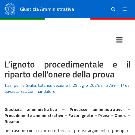
Giustizia Amministrativa
ricerca
menu
Consiglio di Stato
Tribunali Amministrativi Regionali
L’ignoto procedimentale e il
riparto dell’onere della prova
T.a.r. per la Sicilia, Catania, sezione I, 29 luglio 2024, n. 2739 – Pres.
Savasta, Est. Commandatore
Giustizia amministrativa – Processo amministrativo –
Procedimento amministrativo – Fatto ignoto – Prova – Onere –
Riparto
nel caso in cui la ricorrente fornisca precisi argomenti e principi di