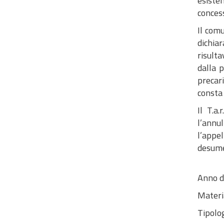
esisten
concess
Il com
dichia
risulta
dalla 
precar
consta d
Il T.a
l’annu
l’appel
desumer
Anno d
Materi
Tipolog