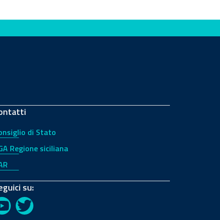
ontatti
onsiglio di Stato
GA Regione siciliana
AR
eguici su:
YouTube
Twitter