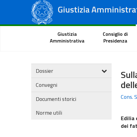
Giustizia Amministra
Consiglio di Stato
Tribunali Amministrativi Regionali
Portale del cittadino
Giustizia
Consiglio di
Amministrativa
Presidenza
Dossier
Sull
dell
Convegni
Cons. S
Documenti storici
Norme utili
Edilia
dei fa