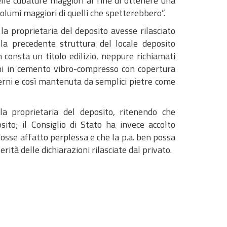
elle cubature maggiori al fine di ottenere una
volumi maggiori di quelli che spetterebbero”.
a proprietaria del deposito avesse rilasciato
.la precedente struttura del locale deposito
n consta un titolo edilizio, neppure richiamati
cchi in cemento vibro-compresso con copertura
erni e così mantenuta da semplici pietre come
lla proprietaria del deposito, ritenendo che
ito; il Consiglio di Stato ha invece accolto
osse affatto perplessa e che la p.a. ben possa
ità delle dichiarazioni rilasciate dal privato.