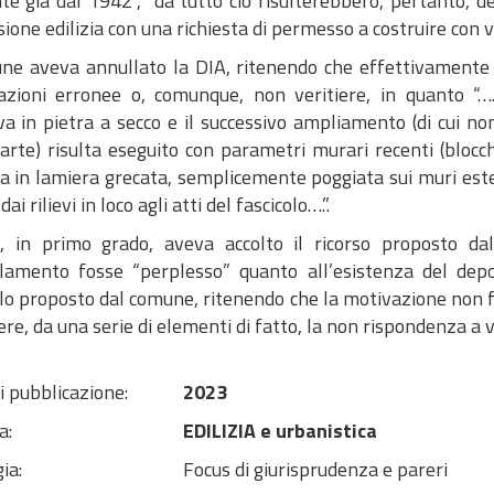
te già dal 1942”, “da tutto ciò risulterebbero, pertanto, d
ione edilizia con una richiesta di permesso a costruire con 
une aveva annullato la DIA, ritenendo che effettivamente l
razioni erronee o, comunque, non veritiere, in quanto “…
va in pietra a secco e il successivo ampliamento (di cui no
parte) risulta eseguito con parametri murari recenti (blo
ia in lamiera grecata, semplicemente poggiata sui muri est
ai rilievi in loco agli atti del fascicolo….”.
.r., in primo grado, aveva accolto il ricorso proposto da
llamento fosse “perplesso” quanto all’esistenza del depos
lo proposto dal comune, ritenendo che la motivazione non f
e, da una serie di elementi di fatto, la non rispondenza a ver
i pubblicazione:
2023
a:
EDILIZIA e urbanistica
ia:
Focus di giurisprudenza e pareri