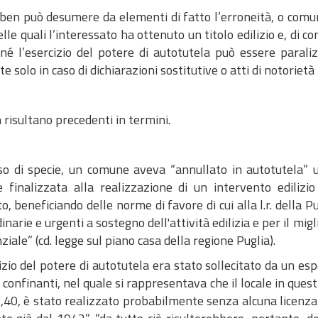
 ben può desumere da elementi di fatto l’erroneità, o comunq
lle quali l’interessato ha ottenuto un titolo edilizio e, di 
; né l’esercizio del potere di autotutela può essere paral
te solo in caso di dichiarazioni sostitutive o atti di notorietà 
 risultano precedenti in termini.
so di specie, un comune aveva “annullato in autotutela” u
 finalizzata alla realizzazione di un intervento edilizio
o, beneficiando delle norme di favore di cui alla l.r. della 
inarie e urgenti a sostegno dell'attività edilizia e per il mi
ziale” (cd. legge sul piano casa della regione Puglia).
izio del potere di autotutela era stato sollecitato da un e
 confinanti, nel quale si rappresentava che il locale in ques
3,40, è stato realizzato probabilmente senza alcuna licenza