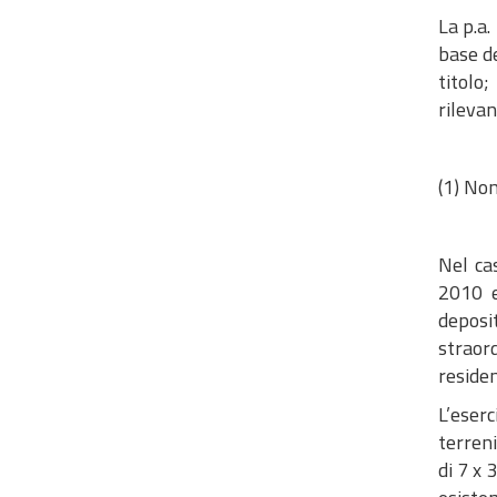
La p.a.
base de
titolo
rilevan
(1) Non
Nel ca
2010 e
deposit
straord
residen
L’eserc
terreni
di 7 x 