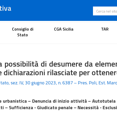
tiva
Cerca nel s
Portale dell'avvocato
Consiglio di
CGA Sicilia
TAR
Stato
a possibilità di desumere da element
e dichiarazioni rilasciate per ottenere
tato, sez. IV, 30 giugno 2023, n. 6387 – Pres. Poli, Est. Mar
 e urbanistica – Denuncia di inizio attività – Autotute
tti – Sufficienza - Giudicato penale – Necessità - Esclus