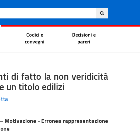
Ita
ito
Portale del magistrato
Codici e
Decisioni e
convegni
pareri
i di fatto la non veridicità
 un titolo edilizi
otta
la – Motivazione - Erronea rappresentazione
ione