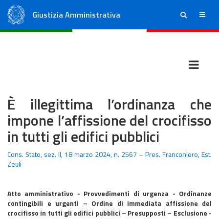
Giustizia Amministrativa
ricerca
menu
Consiglio di Stato
Tribunali Amministrativi Regionali
È illegittima l’ordinanza che
impone l’affissione del crocifisso
in tutti gli edifici pubblici
Cons. Stato, sez. II, 18 marzo 2024, n. 2567 – Pres. Franconiero, Est.
Zeuli
Atto amministrativo - Provvedimenti di urgenza - Ordinanze
contingibili e urgenti – Ordine di immediata affissione del
crocifisso in tutti gli edifici pubblici – Presupposti – Esclusione -