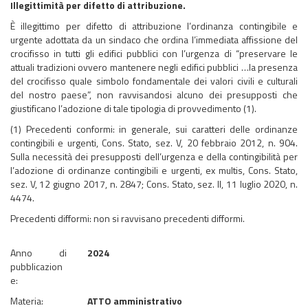
Illegittimità per difetto di attribuzione.
È illegittimo per difetto di attribuzione l’ordinanza contingibile e
urgente adottata da un sindaco che ordina l’immediata affissione del
crocifisso in tutti gli edifici pubblici con l’urgenza di “preservare le
attuali tradizioni ovvero mantenere negli edifici pubblici …la presenza
del crocifisso quale simbolo fondamentale dei valori civili e culturali
del nostro paese”, non ravvisandosi alcuno dei presupposti che
giustificano l’adozione di tale tipologia di provvedimento (1).
(1) Precedenti conformi: in generale, sui caratteri delle ordinanze
contingibili e urgenti, Cons. Stato, sez. V, 20 febbraio 2012, n. 904.
Sulla necessità dei presupposti dell’urgenza e della contingibilità per
l’adozione di ordinanze contingibili e urgenti, ex multis, Cons. Stato,
sez. V, 12 giugno 2017, n. 2847; Cons. Stato, sez. II, 11 luglio 2020, n.
4474.
Precedenti difformi: non si ravvisano precedenti difformi.
Anno di
2024
pubblicazion
e:
Materia:
ATTO amministrativo