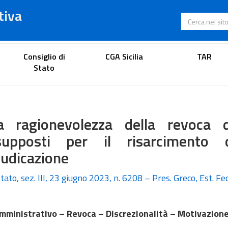
tiva
Cerca nel s
Portale dell'avvocato
Consiglio di
CGA Sicilia
TAR
Stato
la ragionevolezza della revoca 
supposti per il risarciment
iudicazione
tato, sez. III, 23 giugno 2023, n. 6208 – Pres. Greco, Est. Fe
mministrativo – Revoca – Discrezionalità – Motivazione