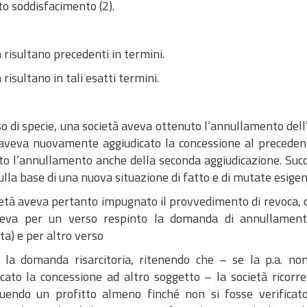
o soddisfacimento (2).
 risultano precedenti in termini.
 risultano in tali esatti termini.
o di specie, una società aveva ottenuto l’annullamento dell
. aveva nuovamente aggiudicato la concessione al preceden
o l’annullamento anche della seconda aggiudicazione. Succe
ulla base di una nuova situazione di fatto e di mutate esigen
età aveva pertanto impugnato il provvedimento di revoca, ch
eva per un verso respinto la domanda di annullament
a) e per altro verso
o la domanda risarcitoria, ritenendo che – se la p.a. n
icato la concessione ad altro soggetto – la società ricor
uendo un profitto almeno finché non si fosse verificato