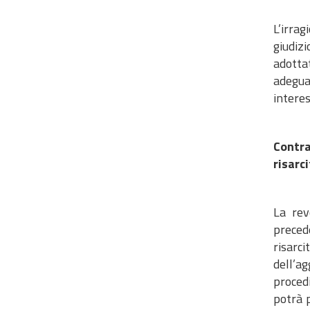
L’irra
giudizi
adottat
adegua
interes
Contra
risarc
La rev
preced
risarc
dell’ag
procedi
potrà p