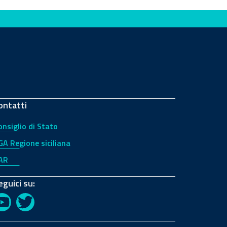
ontatti
onsiglio di Stato
GA Regione siciliana
AR
eguici su:
YouTube
Twitter