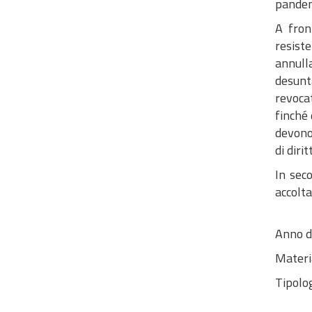
pandemi
A fron
resiste
annull
desunta
revocat
finché 
devono 
di dirit
In seco
accolta
Anno d
Materi
Tipolog