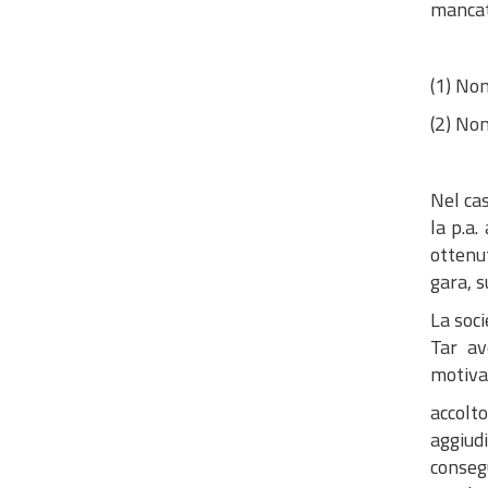
mancat
(1) Non
(2) Non
Nel cas
la p.a
ottenut
gara, s
La soci
Tar av
motivat
accolt
aggiud
conseg