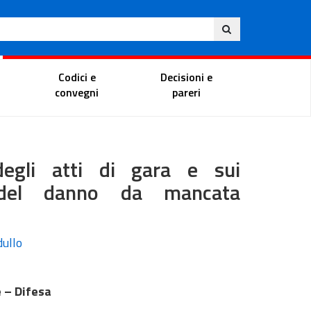
Ita
ito
Portale del magistrato
Codici e
Decisioni e
convegni
pareri
degli atti di gara e sui
o del danno da mancata
dullo
 – Difesa