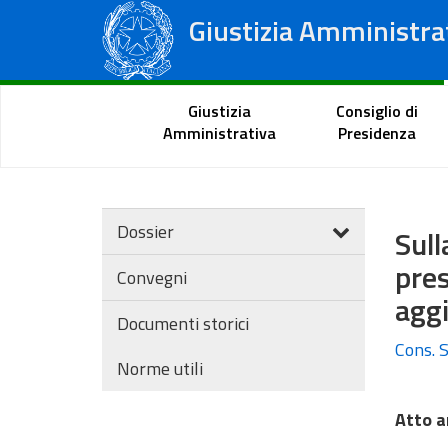
Giustizia Amministra
Consiglio di Stato
Tribunali Amministrativi Regionali
Portale del cittadino
Giustizia
Consiglio di
Amministrativa
Presidenza
Dossier
Sul
pre
Convegni
agg
Documenti storici
Cons. S
Norme utili
Atto a