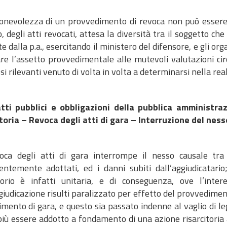
gionevolezza di un provvedimento di revoca non può essere d
o, degli atti revocati, attesa la diversità tra il soggetto che
e dalla p.a., esercitando il ministero del difensore, e gli or
re l’assetto provvedimentale alle mutevoli valutazioni circ
si rilevanti venuto di volta in volta a determinarsi nella rea
tti pubblici e obbligazioni della pubblica amministra
itoria – Revoca degli atti di gara – Interruzione del nes
oca degli atti di gara interrompe il nesso causale tra 
entemente adottati, ed i danni subiti dall’aggiudicatario;
itorio è infatti unitaria, e di conseguenza, ove l’inte
giudicazione risulti paralizzato per effetto del provvedimen
mento di gara, e questo sia passato indenne al vaglio di le
iù essere addotto a fondamento di una azione risarcitoria a