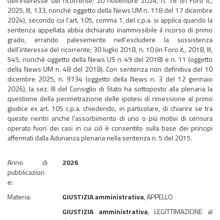
dell’interesse del ricorrente; 20 novembre 2024, n. 16 (in Foro it.,
2025, III, 133, nonchè oggetto della News UM n. 118 del 17 dicembre
2024), secondo cui l’art. 105, comma 1, del c.p.a. si applica quando la
sentenza appellata abbia dichiarato inammissibile il ricorso di primo
grado, errando palesemente nell’escludere la sussistenza
dell’interesse del ricorrente; 30 luglio 2018, n. 10 (in Foro it., 2018, III,
545, nonchè oggetto della News US n. 49 del 2018) e n. 11 (oggetto
della News UM n. 48 del 2018). Con sentenza non definitiva del 10
dicembre 2025, n. 9734 (oggetto della News n. 3 del 12 gennaio
2026), la sez. III del Consiglio di Stato ha sottoposto alla plenaria la
questione della perimetrazione delle ipotesi di rimessione al primo
giudice ex art. 105 c.p.a. chiedendo, in particolare, di chiarire se tra
queste rientri anche l’assorbimento di uno o più motivi di censura
operato fuori dei casi in cui ciò è consentito sulla base dei principi
affermati dalla Adunanza plenaria nella sentenza n. 5 del 2015.
Anno di
2026
pubblicazion
e:
Materia:
GIUSTIZIA amministrativa
, APPELLO
GIUSTIZIA amministrativa
, LEGITTIMAZIONE al