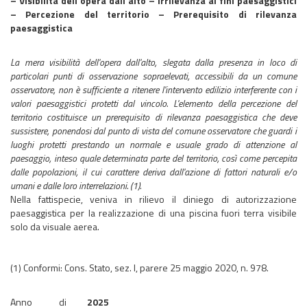
– Visibilità dell’opera dall’alto – Irrilevanza ai fini paesaggistici
– Percezione del territorio – Prerequisito di rilevanza
paesaggistica
La mera visibilità dell'opera dall'alto, slegata dalla presenza in loco di
particolari punti di osservazione sopraelevati, accessibili da un comune
osservatore, non è sufficiente a ritenere l'intervento edilizio interferente con i
valori paesaggistici protetti dal vincolo. L'elemento della percezione del
territorio costituisce un prerequisito di rilevanza paesaggistica che deve
sussistere, ponendosi dal punto di vista del comune osservatore che guardi i
luoghi protetti prestando un normale e usuale grado di attenzione al
paesaggio, inteso quale determinata parte del territorio, così come percepita
dalle popolazioni, il cui carattere deriva dall'azione di fattori naturali e/o
umani e dalle loro interrelazioni. (1).
Nella fattispecie, veniva in rilievo il diniego di autorizzazione
paesaggistica per la realizzazione di una piscina fuori terra visibile
solo da visuale aerea.
(1) Conformi: Cons. Stato, sez. I, parere 25 maggio 2020, n. 978.
Anno di
2025