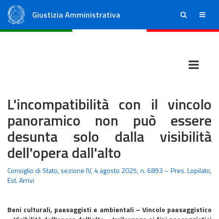
Giustizia Amministrativa
ricerca
menu
Consiglio di Stato
Tribunali Amministrativi Regionali
L'incompatibilità con il vincolo
panoramico non può essere
desunta solo dalla visibilità
dell'opera dall'alto
Consiglio di Stato, sezione IV, 4 agosto 2025, n. 6893 – Pres. Lopilato,
Est. Arrivi
Beni culturali, paesaggisti e ambientali – Vincolo paesaggistico