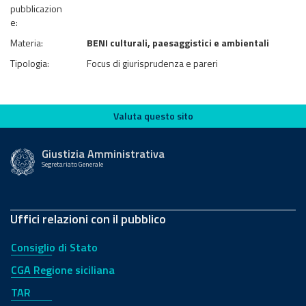
pubblicazion
e:
Materia:
BENI culturali, paesaggistici e ambientali
Tipologia:
Focus di giurisprudenza e pareri
Valuta questo sito
Valuta questo sito
Giustizia Amministrativa
Segretariato Generale
Uffici relazioni con il pubblico
Consiglio di Stato
CGA Regione siciliana
TAR