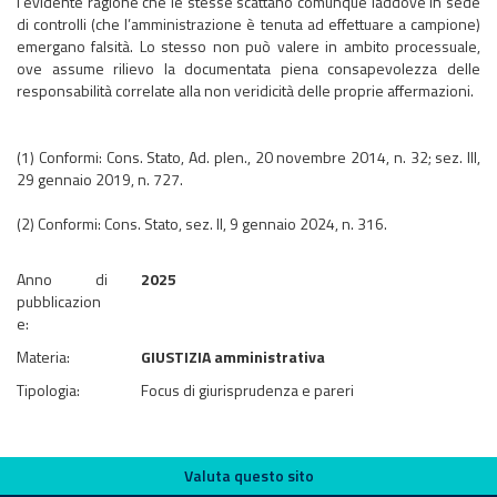
l’evidente ragione che le stesse scattano comunque laddove in sede
di controlli (che l’amministrazione è tenuta ad effettuare a campione)
emergano falsità. Lo stesso non può valere in ambito processuale,
ove assume rilievo la documentata piena consapevolezza delle
responsabilità correlate alla non veridicità delle proprie affermazioni.
(1) Conformi: Cons. Stato, Ad. plen., 20 novembre 2014, n. 32; sez. III,
29 gennaio 2019, n. 727.
(2) Conformi: Cons. Stato, sez. II, 9 gennaio 2024, n. 316.
Anno di
2025
pubblicazion
e:
Materia:
GIUSTIZIA amministrativa
Tipologia:
Focus di giurisprudenza e pareri
Valuta questo sito
Valuta questo sito