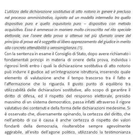
L’utilizzo della dichiarazione sostitutiva di atto notorio in genere è precluso
nel processo amministrativo, ispirato ad un modello intermedio tra quello
dispositivo puro e quello inquisitorio puro – dispositivo con metodo
acquisitivo. Essa è ammessa in maniera molto circoscritta nel rito speciale
elettorale, ove l’onere della prova si attenua nel più sfumato onere del
principio di prova ed è soggetta al libero apprezzamento del giudice in merito
alla concreta attendibilità o verosimiglianza. (1).
Con la sentenza in esame il Consiglio di Stato, dopo avere richiamato i
fondamentali principi in materia di onere della prova, individua i
rigorosi limiti entro i quali la dichiarazione sostitutiva di atto notorio
può indurre il giudice ad un’integrazione istruttoria, inserendo quale
elemento di valutazione anche il tempo trascorso tra il fatto e
l’affermazione che lo riguarda. Il giusto punto di equilibrio tra
utilizzabilità delle dichiarazioni sostitutive, allo scopo di garantire il
diritto di difesa, ed il rispetto del responso elettorale, presidio
massimo di un sistema democratico, passa infatti attraverso il rigore
valutativo dei contenuti e della forma delle dichiarazioni medesime. Si
è osservato che, diversamente opinando, la certezza del diritto, che
nell’ambito di cui è causa è anche certezza di rispetto dei valori
fondanti della democrazia, risulterebbe sempre agevolmente
aggirabile, all’esito dell’agone politico, utilizzando la testimonianza