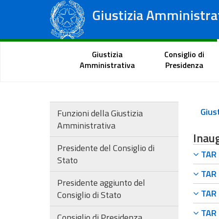
Giustizia Amministra
Consiglio di Stato
Tribunali Amministrativi Regionali
Portale del cittadino
Giustizia
Consiglio di
Amministrativa
Presidenza
Funzioni della Giustizia
Amministrativa
Inaug
Presidente del Consiglio di
TAR F
Stato
TAR F
Presidente aggiunto del
TAR F
Consiglio di Stato
TAR F
Consiglio di Presidenza