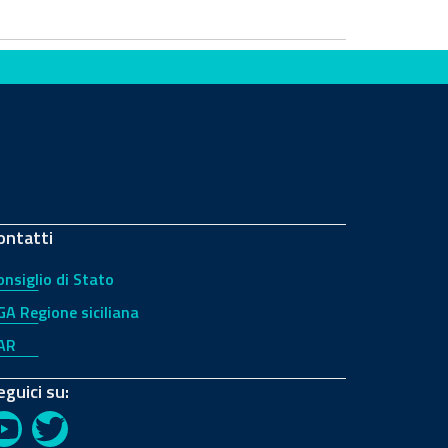
ontatti
onsiglio di Stato
GA Regione siciliana
AR
eguici su:
YouTube
Twitter