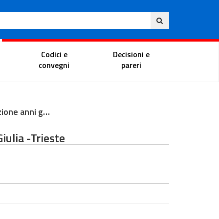
Ita
ito
Portale del magistrato
Codici e
Decisioni e
convegni
pareri
Inaugurazione anni giudiziari TAR Friuli Venezia Giulia - Trieste
iulia -Trieste