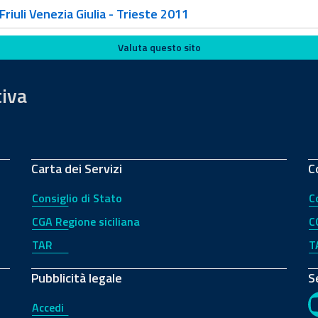
riuli Venezia Giulia - Trieste 2011
Valuta questo sito
tiva
Carta dei Servizi
C
Consiglio di Stato
C
CGA Regione siciliana
C
TAR
T
Pubblicità legale
S
Accedi