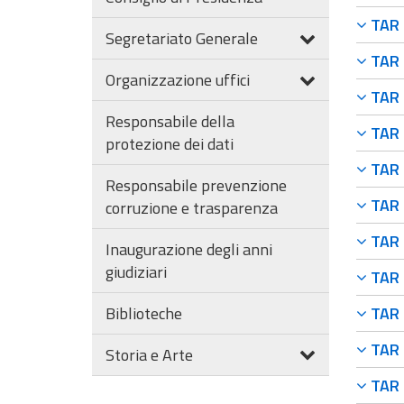
TAR F
Segretariato Generale
TAR F
Organizzazione uffici
TAR F
Responsabile della
TAR F
protezione dei dati
TAR F
Responsabile prevenzione
TAR F
corruzione e trasparenza
TAR F
Inaugurazione degli anni
giudiziari
TAR F
Biblioteche
TAR F
TAR F
Storia e Arte
TAR F