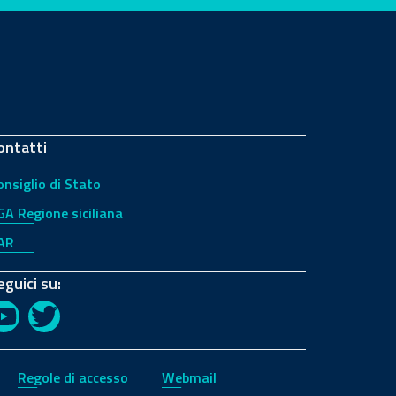
ontatti
onsiglio di Stato
GA Regione siciliana
AR
eguici su:
YouTube
Twitter
Regole di accesso
Webmail