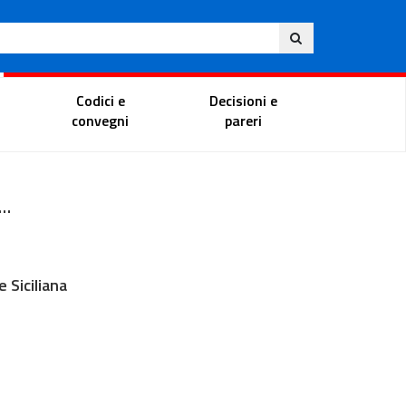
Ita
ito
Portale del magistrato
Codici e
Decisioni e
convegni
pareri
a del Consiglio di giustizia amministrativa per la Regione Siciliana
 Siciliana