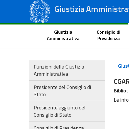
Giustizia Amministra
Consiglio di Stato
Tribunali Amministrativi Regionali
Portale del cittadino
Giustizia
Consiglio di
Amministrativa
Presidenza
Funzioni della Giustizia
Amministrativa
CGA
Presidente del Consiglio di
Bibliot
Stato
Le inf
Presidente aggiunto del
Consiglio di Stato
Consiglio di Presidenza