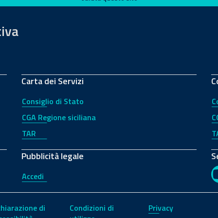
tiva
Carta dei Servizi
C
Consiglio di Stato
C
CGA Regione siciliana
C
TAR
T
Pubblicità legale
S
Accedi
chiarazione di
Condizioni di
Privacy