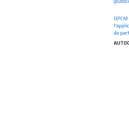
(pubbli
DPCM d
l'appli
da par
AUTOC