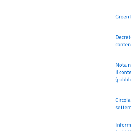
Green P
Decreto
conten
Nota n
il cont
(pubbli
Circola
settem
Informa