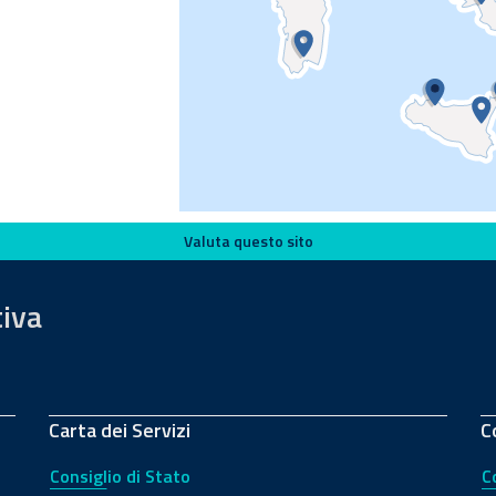
Palermo
CGA RS
Valuta questo sito
tiva
Carta dei Servizi
C
Consiglio di Stato
C