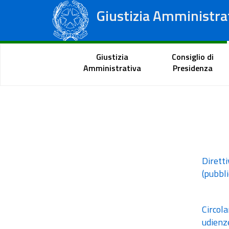
Giustizia Amministra
Consiglio di Stato
Tribunali Amministrativi Regionali
Portale del cittadino
Giustizia
Consiglio di
Amministrativa
Presidenza
Gr
Diretti
(pubbl
Circola
udienze