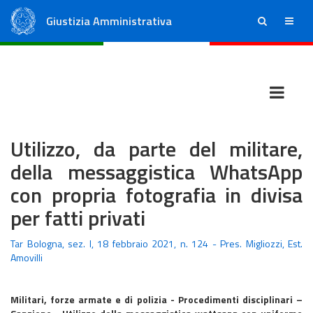
Giustizia Amministrativa
ricerca
menu
Consiglio di Stato
Tribunali Amministrativi Regionali
Utilizzo, da parte del militare,
della messaggistica WhatsApp
con propria fotografia in divisa
per fatti privati
Tar Bologna, sez. I, 18 febbraio 2021, n. 124 - Pres. Migliozzi, Est.
Amovilli
Militari, forze armate e di polizia - Procedimenti disciplinari –