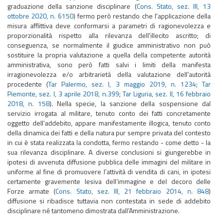
graduazione della sanzione disciplinare (
Cons. Stato, sez. III, 13
ottobre 2020, n. 6150
) fermo però restando che l'applicazione della
misura afflittiva deve conformarsi a parametri di ragionevolezza e
proporzionalità rispetto alla rilevanza dell'illecito ascritto; di
conseguenza, se normalmente il giudice amministrativo non può
sostituire la propria valutazione a quella della competente autorità
amministrativa, sono però fatti salvi i limiti della manifesta
irragionevolezza e/o arbitrarietà della valutazione dell'autorità
procedente (
Tar Palermo, sez. I, 3 maggio 2019, n. 1234
;
Tar
Piemonte, sez. I, 3 aprile 2018, n.399
;
Tar Liguria, sez. II, 16 febbraio
2018, n. 158
). Nella specie, la sanzione della sospensione dal
servizio irrogata al militare, tenuto conto dei fatti concretamente
oggetto dell’addebito, appare manifestamente illogica, tenuto conto
della dinamica dei fatti e della natura pur sempre privata del contesto
in cui è stata realizzata la condotta, fermo restando - come detto - la
sua rilevanza disciplinare. A diverse conclusioni si giungerebbe in
ipotesi di avvenuta diffusione pubblica delle immagini del militare in
uniforme al fine di promuovere l’attività di vendita di cani, in ipotesi
certamente gravemente lesiva dell’immagine e del decoro delle
Forze armate (
Cons. Stato, sez. III, 21 febbraio 2014, n. 848
)
diffusione si ribadisce tuttavia non contestata in sede di addebito
disciplinare né tantomeno dimostrata dall’Amministrazione.