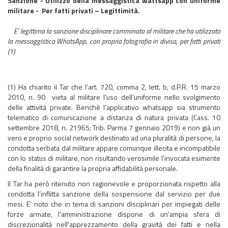
Sanzione - Utilizzo della messaggistica wattsapp con uniforme
militare - Per fatti privati – Legittimità.
E’ legittima la sanzione disciplinare comminata al militare che ha utilizzato
la messaggistica WhatsApp, con propria fotografia in divisa, per fatti privati
(1)
(1) Ha chiarito il Tar che l’art. 720, comma 2, lett. b, d.P.R. 15 marzo
2010, n. 90 vieta al militare l’uso dell’uniforme nello svolgimento
delle attività private. Benchè l’applicativo whatsapp sia strumento
telematico di comunicazione a distanza di natura privata (Cass. 10
settembre 2018, n. 21965; Trib. Parma 7 gennaio 2019) e non già un
vero e proprio social network destinato ad una pluralità di persone, la
condotta serbata dal militare appare comunque illecita e incompatibile
con lo status di militare, non risultando verosimile l’invocata esimente
della finalità di garantire la propria affidabilità personale.
Il Tar ha però ritenuto non ragionevole e proporzionata rispetto alla
condotta l’inflitta sanzione della sospensione dal servizio per due
mesi. E’ noto che in tema di sanzioni disciplinari per impiegati delle
forze armate, l'amministrazione dispone di un'ampia sfera di
discrezionalità nell'apprezzamento della gravità dei fatti e nella