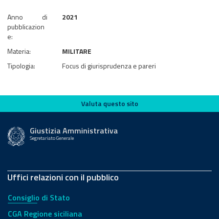
Anno di
2021
pubblicazion
e:
Materia:
MILITARE
Tipologia:
Focus di giurisprudenza e pareri
Valuta questo sito
Valuta questo sito
Giustizia Amministrativa
Segretariato Generale
Uffici relazioni con il pubblico
Consiglio di Stato
CGA Regione siciliana