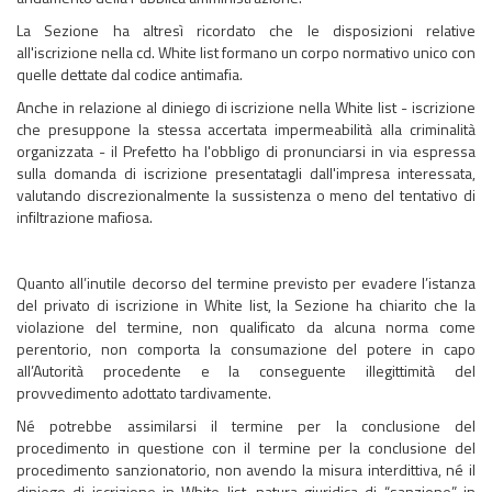
La Sezione ha altresì ricordato che le disposizioni relative
all'iscrizione nella cd. White list formano un corpo normativo unico con
quelle dettate dal codice antimafia.
Anche in relazione al diniego di iscrizione nella White list - iscrizione
che presuppone la stessa accertata impermeabilità alla criminalità
organizzata - il Prefetto ha l'obbligo di pronunciarsi in via espressa
sulla domanda di iscrizione presentatagli dall'impresa interessata,
valutando discrezionalmente la sussistenza o meno del tentativo di
infiltrazione mafiosa.
Quanto all’inutile decorso del termine previsto per evadere l’istanza
del privato di iscrizione in White list, la Sezione ha chiarito che la
violazione del termine, non qualificato da alcuna norma come
perentorio, non comporta la consumazione del potere in capo
all’Autorità procedente e la conseguente illegittimità del
provvedimento adottato tardivamente.
Né potrebbe assimilarsi il termine per la conclusione del
procedimento in questione con il termine per la conclusione del
procedimento sanzionatorio, non avendo la misura interdittiva, né il
diniego di iscrizione in White list, natura giuridica di “sanzione” in