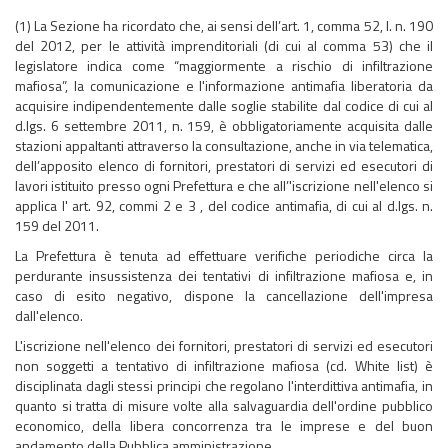
(1) La Sezione ha ricordato che, ai sensi dell’art. 1, comma 52, l. n. 190
del 2012, per le attività imprenditoriali (di cui al comma 53) che il
legislatore indica come “maggiormente a rischio di infiltrazione
mafiosa”, la comunicazione e l'informazione antimafia liberatoria da
acquisire indipendentemente dalle soglie stabilite dal codice di cui al
d.lgs. 6 settembre 2011, n. 159, è obbligatoriamente acquisita dalle
stazioni appaltanti attraverso la consultazione, anche in via telematica,
dell’apposito elenco di fornitori, prestatori di servizi ed esecutori di
lavori istituito presso ogni Prefettura e che all’'iscrizione nell'elenco si
applica l' art. 92, commi 2 e 3 , del codice antimafia, di cui al d.lgs. n.
159 del 2011.
La Prefettura è tenuta ad effettuare verifiche periodiche circa la
perdurante insussistenza dei tentativi di infiltrazione mafiosa e, in
caso di esito negativo, dispone la cancellazione dell'impresa
dall'elenco.
L'iscrizione nell'elenco dei fornitori, prestatori di servizi ed esecutori
non soggetti a tentativo di infiltrazione mafiosa (cd. White list) è
disciplinata dagli stessi principi che regolano l'interdittiva antimafia, in
quanto si tratta di misure volte alla salvaguardia dell'ordine pubblico
economico, della libera concorrenza tra le imprese e del buon
andamento della Pubblica amministrazione.