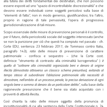
alla tutela dei diritti fondamentali dei destinatari, che non possono
essere esposti ad uno “spazio di incontrollabile discrezionalità” e che
devono essere individuati come soggetti pericolosi sulla base di
“elementi di fatto”, non in modo generico, giustificandosi, tra l’altro,
proprio in ragione di tale pervasività, l’opera di progressiva
giurisdizionalizzazione di tali misure.
Scopo essenziale delle misure di prevenzione personali è il controllo,
per il futuro, della pericolosità sociale del soggetto interessato (anche
se non la punizione per ciò che questi ha compiuto nel passato - cfr.
Corte EDU, sentenza 23 febbraio 2017, de Tommaso contro Italia,
paragrafo 143);
ratio
delle misure di prevenzione di carattere
patrimoniale - confisca e sequestro – (che la Corte cost.
definisce “strumento di contrasto alla criminalità lucrogenetica” )
è
quello di “sottrarre alla criminalità organizzata beni e denaro di origine
illecita (dimostrata attraverso un classico schema presuntivo), evitando al
tempo stesso di subordinare l'ablazione patrimoniale alla necessità di
dimostrare, nell'ambito di un processo penale, la precisa derivazione di ogni
singolo bene o somma di denaro da un particolare delitto”
, sulla base della
ragionevole presunzione che il bene sia stato acquistato con i
proventi di attività illecita.
Così chiarita la ratio delle misure oggetto della pronuncia di
incostituzionalità di cui alla sentenza della Corte Costituzionale n. 24