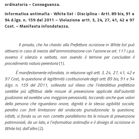
ordinatoria – Conseguenza.
Informativa antimafia - White list - Disciplina - Artt. 89 bis, 91 e
94 d.lgs. n. 159 del 2011 – Violazione artt. 3, 24, 27, 41, 42 e 97
Cost. – Manifesta infondatezza.
Il privato, che ha chiesto alla Prefettura iscrizione in White list può
attivarsi in caso di inerzia dell’amministrazione con l’azione ex art. 117 c.p.a.
avverso il silenzio e serbato, non avendo il termine per concludere il
procedimento natura perentoria
(1).
È manifestamente infondata, in relazione agli artt. 3, 24, 27, 41, 42 e
97 Cost., la questione di legittimità costituzionale degli artt. 89 bis, 91 e 94
d.lgs. n. 159 del 2011, sollevata sul rilievo che l’interdittiva prefettizia
sarebbe più afflittiva delle misure di prevenzione applicate dall’autorità
giudiziaria ed avrebbe una maggiore pervasività, toccando anche quei valori
della persona che riguardano onore, dignità e la stessa agibilità sociale,
peraltro con forti limitazioni del sindacato giurisdizionale; la questione,
infatti, si fonda su un non corretto parallelismo tra le misure di prevenzione
patrimoniali, da un lato, e l’informativa antimafia e il diniego di iscrizione in
White list, dall’altro
(2).