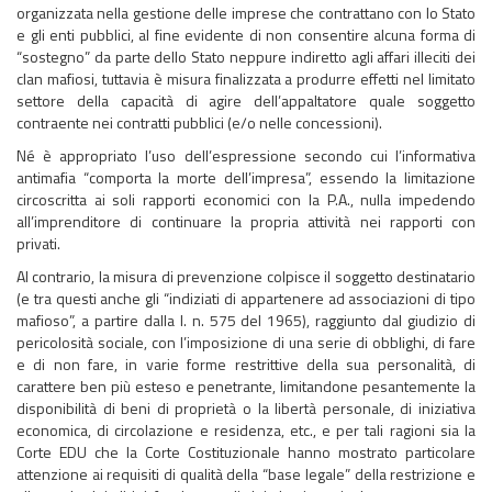
organizzata nella gestione delle imprese che contrattano con lo Stato
e gli enti pubblici, al fine evidente di non consentire alcuna forma di
“sostegno” da parte dello Stato neppure indiretto agli affari illeciti dei
clan mafiosi, tuttavia è misura finalizzata a produrre effetti nel limitato
settore della capacità di agire dell’appaltatore quale soggetto
contraente nei contratti pubblici (e/o nelle concessioni).
Né è appropriato l’uso dell’espressione secondo cui l’informativa
antimafia “comporta la morte dell’impresa”, essendo la limitazione
circoscritta ai soli rapporti economici con la P.A., nulla impedendo
all’imprenditore di continuare la propria attività nei rapporti con
privati.
Al contrario, la misura di prevenzione colpisce il soggetto destinatario
(e tra questi anche gli “indiziati di appartenere ad associazioni di tipo
mafioso”, a partire dalla l. n. 575 del 1965), raggiunto dal giudizio di
pericolosità sociale, con l’imposizione di una serie di obblighi, di fare
e di non fare, in varie forme restrittive della sua personalità, di
carattere ben più esteso e penetrante, limitandone pesantemente la
disponibilità di beni di proprietà o la libertà personale, di iniziativa
economica, di circolazione e residenza, etc., e per tali ragioni sia la
Corte EDU che la Corte Costituzionale hanno mostrato particolare
attenzione ai requisiti di qualità della “base legale” della restrizione e