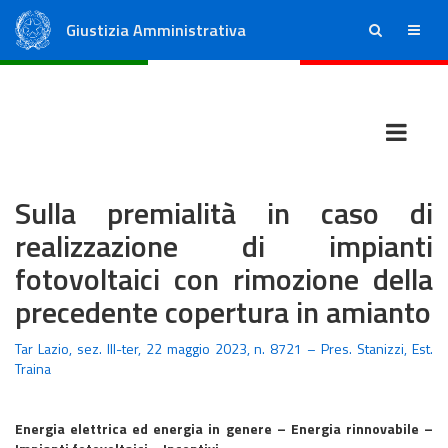
Giustizia Amministrativa
ricerca
menu
Consiglio di Stato
Tribunali Amministrativi Regionali
Sulla premialità in caso di
realizzazione di impianti
fotovoltaici con rimozione della
precedente copertura in amianto
Tar Lazio, sez. III-ter, 22 maggio 2023, n. 8721 – Pres. Stanizzi, Est.
Traina
Energia elettrica ed energia in genere – Energia rinnovabile –