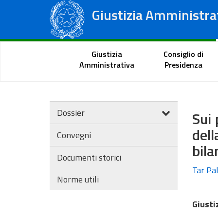
Giustizia Amministra
Consiglio di Stato
Tribunali Amministrativi Regionali
Portale del cittadino
Giustizia
Consiglio di
Amministrativa
Presidenza
Dossier
Sui 
dell
Convegni
bila
Documenti storici
Tar Pal
Norme utili
Giusti