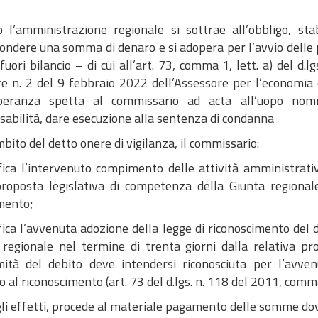
 l’amministrazione regionale si sottrae all’obbligo, sta
ondere una somma di denaro e si adopera per l’avvio delle p
fuori bilancio – di cui all’art. 73, comma 1, lett. a) del d
re n. 2 del 9 febbraio 2022 dell’Assessore per l’economia d
eranza spetta al commissario ad acta all’uopo nomi
sabilità, dare esecuzione alla sentenza di condanna
bito del detto onere di vigilanza, il commissario:
ifica l’intervenuto compimento delle attività amministrati
proposta legislativa di competenza della Giunta regional
mento;
fica l’avvenuta adozione della legge di riconoscimento del 
 regionale nel termine di trenta giorni dalla relativa pr
imità del debito deve intendersi riconosciuta per l’avv
 al riconoscimento (art. 73 del d.lgs. n. 118 del 2011, comm
gli effetti, procede al materiale pagamento delle somme dov