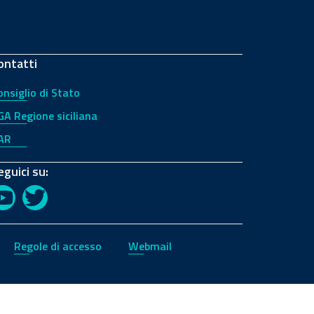
ontatti
onsiglio di Stato
GA Regione siciliana
AR
eguici su:
YouTube
Twitter
Regole di accesso
Webmail