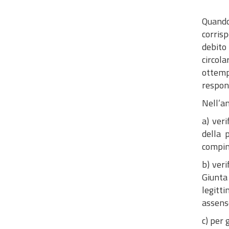
Quando
corrisp
debito 
circola
ottemp
respon
Nell’am
a) ver
della 
compi
b) veri
Giunta
legitt
assenso
c) per 