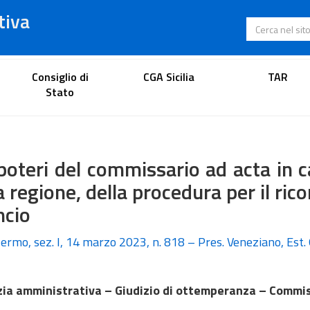
tiva
Cerca nel s
Portale dell'avvocato
Consiglio di
CGA Sicilia
TAR
Stato
poteri del commissario ad acta in c
a regione, della procedura per il ri
ncio
ermo, sez. I, 14 marzo 2023, n. 818 – Pres. Veneziano, Est. 
zia amministrativa – Giudizio di ottemperanza – Commiss