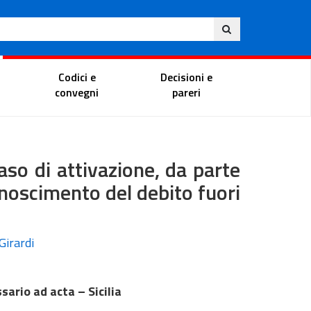
Ita
ito
Portale del magistrato
Codici e
Decisioni e
convegni
pareri
aso di attivazione, da parte
conoscimento del debito fuori
Girardi
ario ad acta – Sicilia