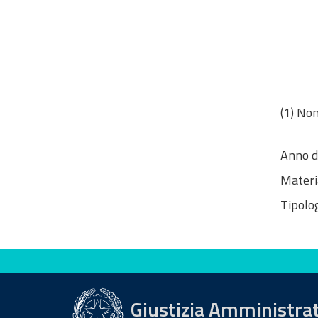
(1) Non
Anno d
Materi
Tipolog
Valuta questo sito
Giustizia Amministra