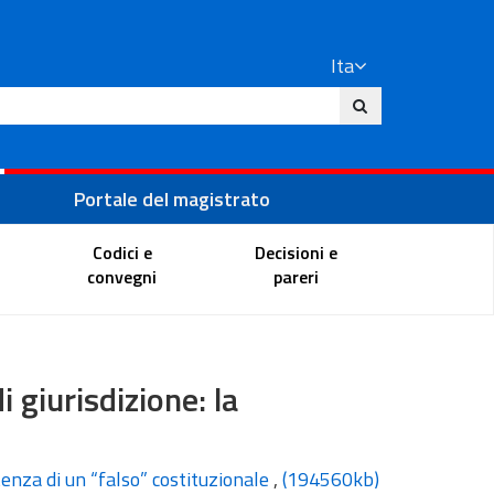
Ita
ito
Portale del magistrato
Codici e
Decisioni e
convegni
pareri
di giurisdizione: la
istenza di un “falso” costituzionale
,
(194560kb)