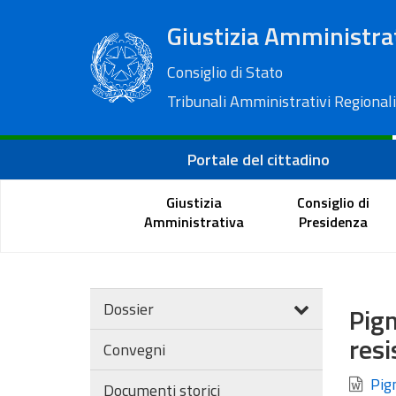
Giustizia Amministra
Consiglio di Stato
Tribunali Amministrativi Regionali
Portale del cittadino
Giustizia
Consiglio di
Amministrativa
Presidenza
Dossier
Pign
resi
Convegni
Pign
Documenti storici