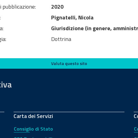
i pubblicazione:
2020
:
Pignatelli, Nicola
a:
Giurisdizione (in genere, amministr
ia:
Dottrina
Valuta questo sito
tiva
Carta dei Servizi
C
Consiglio di Stato
C