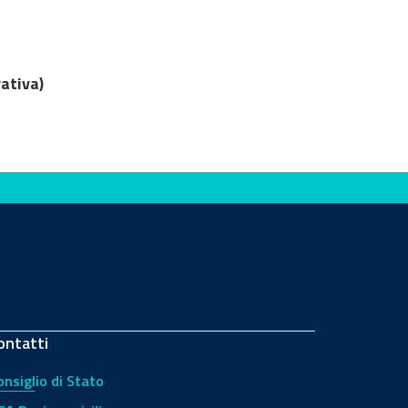
ativa)
ontatti
onsiglio di Stato