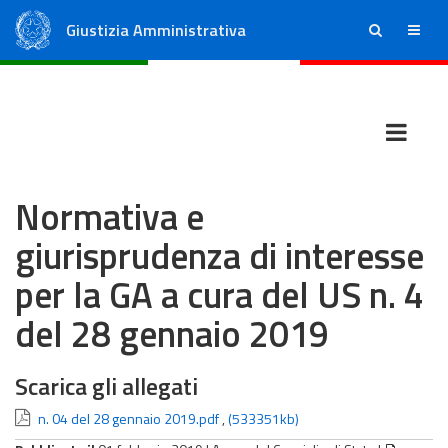
Giustizia Amministrativa
ricerca
menu
Consiglio di Stato
Tribunali Amministrativi Regionali
Normativa e
giurisprudenza di interesse
per la GA a cura del US n. 4
del 28 gennaio 2019
Scarica gli allegati
n. 04 del 28 gennaio 2019.pdf
,
(533351kb)