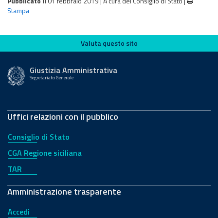
Pubblicato il
01 febbraio 2019 |
A cura del Consiglio di Stato
|
Stampa
Valuta questo sito
Valuta questo sito
Giustizia Amministrativa
Segretariato Generale
Uffici relazioni con il pubblico
Consiglio di Stato
CGA Regione siciliana
TAR
Amministrazione trasparente
Accedi