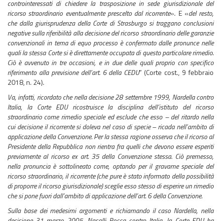
controinteressati di chiedere la trasposizione in sede giurisdizionale del
ricorso straordinario eventualmente prescelto dal ricorrente
». E «
del resto,
che dalla giurisprudenza della Corte di Strasburgo si traggano conclusioni
negative sulla riferibilità alla decisione del ricorso straordinario delle garanzie
convenzionali in tema di equo processo è confermato dalle pronunce nelle
quali la stessa Corte si è direttamente occupata di questo particolare rimedio.
Ciò è avvenuto in tre occasioni, e in due delle quali proprio con specifico
riferimento alla previsione dell’art. 6 della CEDU
” (Corte cost., 9 febbraio
2018, n. 24).
Va, infatti, ricordato che nella decisione 28 settembre 1999, Nardella contro
Italia, la Corte EDU ricostruisce la disciplina dell’istituto del ricorso
straordinario come rimedio speciale ed esclude che esso – del ritardo nella
cui decisione il ricorrente si doleva nel caso di specie – ricada nell’ambito di
applicazione della Convenzione. Per la stessa ragione osserva che il ricorso al
Presidente della Repubblica non rientra fra quelli che devono essere esperiti
previamente al ricorso ex art. 35 della Convenzione stessa. Ciò premesso,
nella pronuncia è sottolineato come, optando per il gravame speciale del
ricorso straordinario, il ricorrente (che pure è stato informato della possibilità
di proporre il ricorso giurisdizionale) sceglie esso stesso di esperire un rimedio
che si pone fuori dall’ambito di applicazione dell’art. 6 della Convenzione.
Sulla base dei medesimi argomenti e richiamando il caso Nardella, nella
decisione 31 marzo 2005, Nasalli Rocca contro Italia, la Corte EDU ha