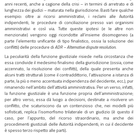
anni recenti, anche a cagione della crisi – in termini di arretrato e di
lunghezza dei giudizi – maturata nella giurisdizione. Basti fare qualche
esempio: oltre ai ricorsi amministrativi, i reclami alle Autorità
indipendenti, le procedure di conciliazione presso vari organismi
amministrativi e così via. Tutte queste ipotesi (e le altre non
menzionate) vengono oggi ricondotte all’insieme disomogeneo (a
parte l’elemento unificante di tipo finalistico, ossia la soluzione dei
conflitti) delle procedure di
ADR – Alternative dispute resolution
.
La peculiarità della funzione giustiziale risiede nella circostanza che
essa condivide il medesimo finalismo della giurisdizione (ossia, come
accennato, la risoluzione dei conflitti), della quale presenta anche
alcuni tratti strutturali (come il contraddittorio, l’attivazione a istanza di
parte, la più o meno accentuata indipendenza del decidente, ecc.), pur
rimanendo nell’ambito dell’attività amministrativa. Per un verso, infatti,
la funzione giustiziale è una funzione propria dell’amministrazione;
per altro verso, essa dà luogo a decisioni, destinate a risolvere un
conflitto, che scaturiscono da un contenzioso che, nei modelli più
sofisticati, replica l’isomorfismo trilaterale di un giudizio (è questo il
caso, per l’appunto, del ricorso straordinario, ma anche dei
procedimenti giustiziali delle Autorità indipendenti, in cui il decidente
è spesso terzo rispetto alle parti).