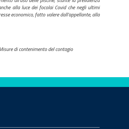
mento all’uso delle piscine, stante la prevalenza
anche alla luce dei focolai Covid che negli ultimi
resse economico, fatto valere dall’appellante, alla
Misure di contenimento del contagio