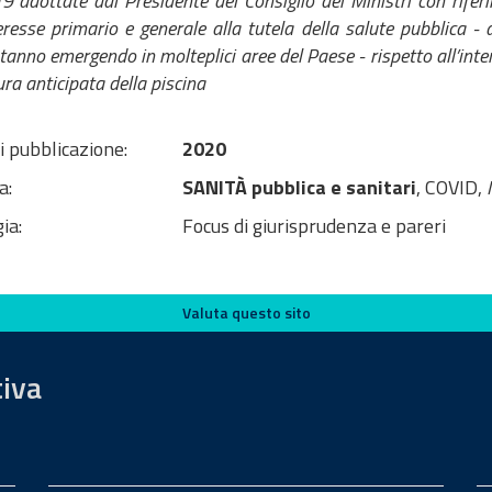
9 adottate dal Presidente del Consiglio dei Ministri con riferi
teresse primario e generale alla tutela della salute pubblica - 
stanno emergendo in molteplici aree del Paese - rispetto all’inte
ura anticipata della piscina
i pubblicazione:
2020
a:
SANITÀ pubblica e sanitari
, COVID,
ia:
Focus di giurisprudenza e pareri
Valuta questo sito
tiva