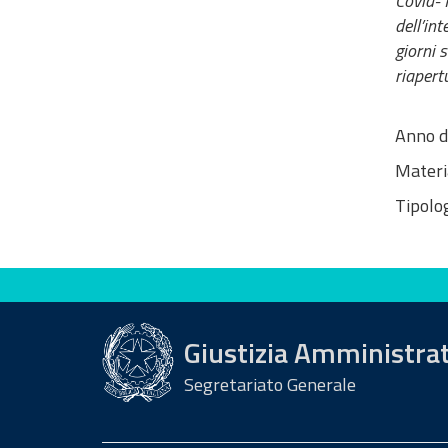
Covid-1
dell’in
giorni 
riapert
Anno d
Materi
Tipolog
Valuta questo sito
Giustizia Amministra
Segretariato Generale