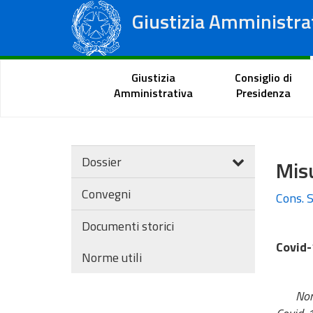
Giustizia Amministra
Consiglio di Stato
Tribunali Amministrativi Regionali
Portale del cittadino
Giustizia
Consiglio di
Amministrativa
Presidenza
Dossier
Misu
Convegni
Cons. S
Documenti storici
Covid-
Norme utili
Non