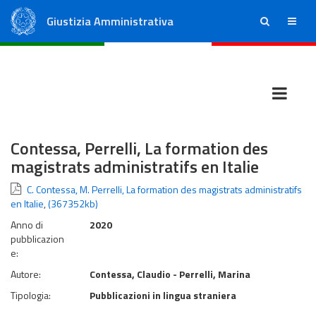
Giustizia Amministrativa
ricerca
menu
Consiglio di Stato
Tribunali Amministrativi Regionali
Contessa, Perrelli, La formation des
magistrats administratifs en Italie
C. Contessa, M. Perrelli, La formation des magistrats administratifs
en Italie
,
(367352kb)
Anno di
2020
pubblicazion
e:
Autore:
Contessa, Claudio - Perrelli, Marina
Tipologia:
Pubblicazioni in lingua straniera