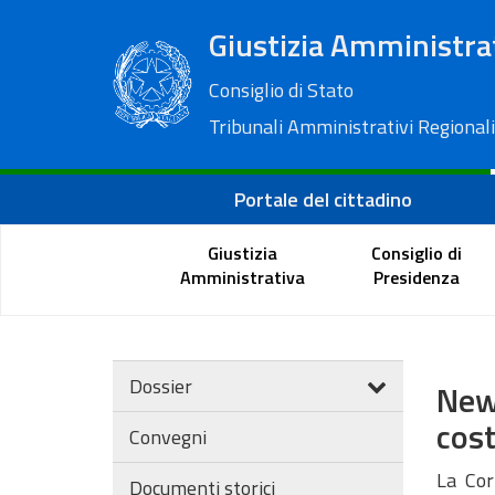
Giustizia Amministra
Consiglio di Stato
Tribunali Amministrativi Regionali
Portale del cittadino
Giustizia
Consiglio di
Amministrativa
Presidenza
Dossier
New
cost
Convegni
La Cor
Documenti storici