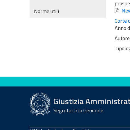
prospet
New
Norme utili
Corte 
Anno d
Autore
Tipolog
Valuta questo sito
Giustizia Amministra
Segretariato Generale