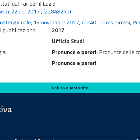
tati dal Tar per il Lazio
s n. 22 del 2017
,
(228482kb)
costituzionale, 15 novembre 2017, n. 240 – Pres. Grossi, R
i pubblicazione:
2017
:
Ufficio Studi
ia:
Pronunce e pareri
, Pronunce delle c
Pronunce e pareri
Valuta questo sito
tiva