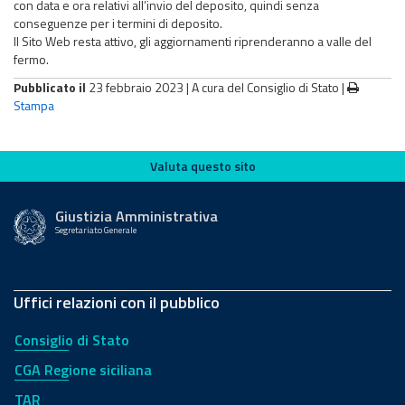
con data e ora relativi all’invio del deposito, quindi senza
conseguenze per i termini di deposito.
​​​​​​​Il Sito Web resta attivo, gli aggiornamenti riprenderanno a valle del
fermo.
Pubblicato il
23 febbraio 2023 |
A cura del Consiglio di Stato
|
Stampa
Valuta questo sito
Valuta questo sito
Giustizia Amministrativa
Segretariato Generale
Uffici relazioni con il pubblico
Consiglio di Stato
CGA Regione siciliana
TAR