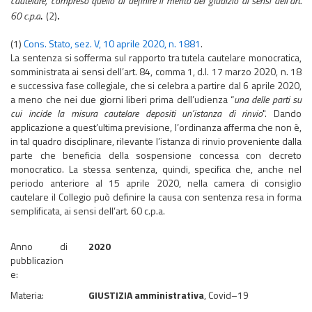
cautelare, compreso quello di definire il merito del giudizio ai sensi dell’art.
60 c.p.a
(2)
.
.
(1)
Cons. Stato, sez. V, 10 aprile 2020, n. 1881
.
La sentenza si sofferma sul rapporto tra tutela cautelare monocratica,
somministrata ai sensi dell’art. 84, comma 1, d.l. 17 marzo 2020, n. 18
e successiva fase collegiale, che si celebra a partire dal 6 aprile 2020,
a meno che nei due giorni liberi prima dell’udienza
“
una delle parti su
cui incide la misura cautelare depositi un’istanza di rinvio
".
Dando
applicazione a quest’ultima previsione, l’ordinanza afferma che non è,
in tal quadro disciplinare, rilevante l’istanza di rinvio proveniente dalla
parte che beneficia della sospensione concessa con decreto
monocratico. La stessa sentenza, quindi, specifica che, anche nel
periodo anteriore al 15 aprile 2020, nella camera di consiglio
cautelare il Collegio può definire la causa con sentenza resa in forma
semplificata, ai sensi dell’art. 60 c.p.a.
Anno di
2020
pubblicazion
e:
Materia:
GIUSTIZIA amministrativa
, Covid–19