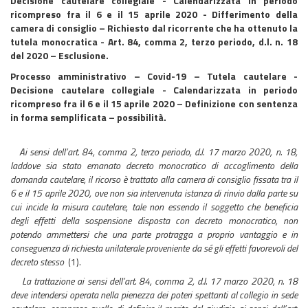
Decisione cautelare collegiale - Calendarizzata in periodo
ricompreso fra il 6 e il 15 aprile 2020 - Differimento della
camera di consiglio – Richiesto dal ricorrente che ha ottenuto la
tutela monocratica - Art. 84, comma 2, terzo periodo, d.l. n. 18
del 2020 – Esclusione.
Processo amministrativo – Covid-19 – Tutela cautelare -
Decisione cautelare collegiale - Calendarizzata in periodo
ricompreso fra il 6 e il 15 aprile 2020 – Definizione con sentenza
in forma semplificata – possibilità.
Ai sensi dell’art. 84, comma 2, terzo periodo, d.l. 17 marzo 2020, n. 18,
laddove sia stato emanato decreto monocratico di accoglimento della
domanda cautelare, il ricorso è trattato alla camera di consiglio fissata tra il
6 e il 15 aprile 2020, ove non sia intervenuta istanza di rinvio dalla parte su
cui incide la misura cautelare, tale non essendo il soggetto che beneficia
degli effetti della sospensione disposta con decreto monocratico, non
potendo ammettersi che una parte protragga a proprio vantaggio e in
conseguenza di richiesta unilaterale proveniente da sé gli effetti favorevoli del
decreto stesso
(1).
La trattazione ai sensi dell’art. 84, comma 2, d.l. 17 marzo 2020, n. 18
deve intendersi operata nella pienezza dei poteri spettanti al collegio in sede