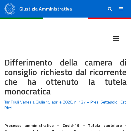
Giustizia Amministrativa
ricerca
menu
Consiglio di Stato
Tribunali Amministrativi Regionali
Differimento della camera di
consiglio richiesto dal ricorrente
che ha ottenuto la tutela
monocratica
Tar Friuli Venezia Giulia 15 aprile 2020, n. 127 – Pres. Settesoldi, Est.
Ricci
Processo amministrativo – Covid-19 – Tutela cautelare -