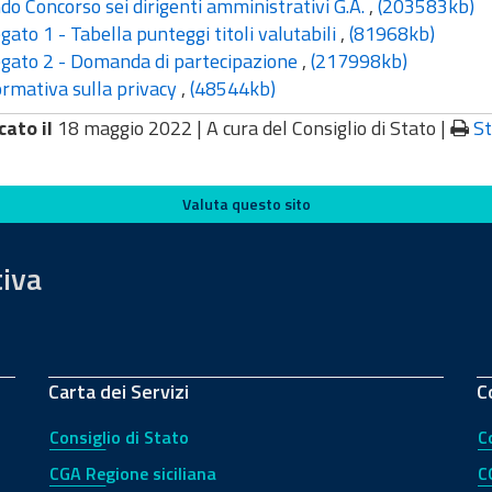
o Concorso sei dirigenti amministrativi G.A.
,
(203583kb)
gato 1 - Tabella punteggi titoli valutabili
,
(81968kb)
gato 2 - Domanda di partecipazione
,
(217998kb)
rmativa sulla privacy
,
(48544kb)
cato il
18 maggio 2022 |
A cura del Consiglio di Stato
|
S
Valuta questo sito
tiva
Carta dei Servizi
C
Consiglio di Stato
C
CGA Regione siciliana
C