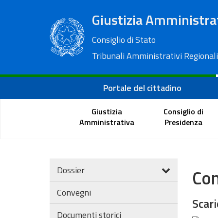
Giustizia Amministra
Consiglio di Stato
Tribunali Amministrativi Regionali
Portale del cittadino
Giustizia
Consiglio di
Amministrativa
Presidenza
Dossier
Con
Convegni
Scari
Documenti storici