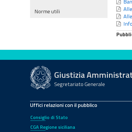
Band
Alle
Norme utili
Alle
Info
Pubbli
Valuta questo sito
Giustizia Amministra
Segretariato Generale
Uffici relazioni con il pubblico
Consiglio di Stato
CGA Regione siciliana