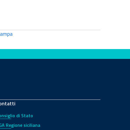
tampa
ontatti
onsiglio di Stato
GA Regione siciliana