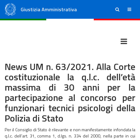
Giustizia Amministrativa
ricerca
menu
Consiglio di Stato
Tribunali Amministrativi Regionali
News UM n. 63/2021. Alla Corte
costituzionale la q.l.c. dell’età
massima di 30 anni per la
partecipazione al concorso per
funzionari tecnici psicologi della
Polizia di Stato
Per il Consiglio di Stato è rilevante e non manifestamente infondata la
q.l.c. dell’art. 31, comma 1, d.lgs. n. 334 del 2000, nella parte in cui