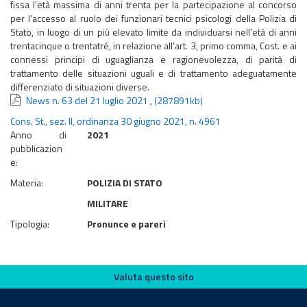
fissa l’età massima di anni trenta per la partecipazione al concorso
per l’accesso al ruolo dei funzionari tecnici psicologi della Polizia di
Stato, in luogo di un più elevato limite da individuarsi nell’età di anni
trentacinque o trentatré, in relazione all’art. 3, primo comma, Cost. e ai
connessi principi di uguaglianza e ragionevolezza, di parità di
trattamento delle situazioni uguali e di trattamento adeguatamente
differenziato di situazioni diverse.
News n. 63 del 21 luglio 2021
,
(287891kb)
Cons. St., sez. II, ordinanza 30 giugno 2021, n. 4961
Anno di
2021
pubblicazion
e:
Materia:
POLIZIA DI STATO
MILITARE
Tipologia:
Pronunce e pareri
Valuta questo sito
Valuta questo sito