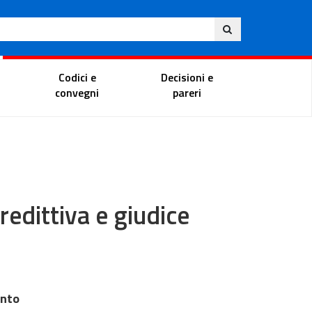
Ita
ito
Portale del magistrato
Codici e
Decisioni e
convegni
pareri
predittiva e giudice
ento