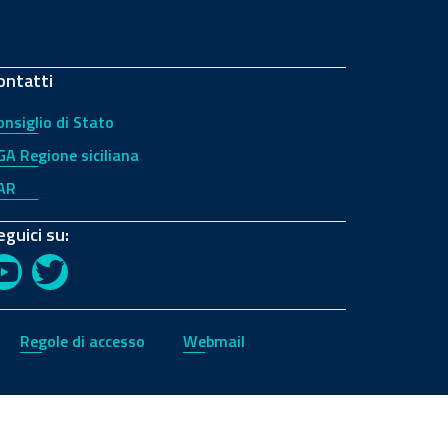
ontatti
onsiglio di Stato
GA Regione siciliana
AR
eguici su:
YouTube
Twitter
Regole di accesso
Webmail