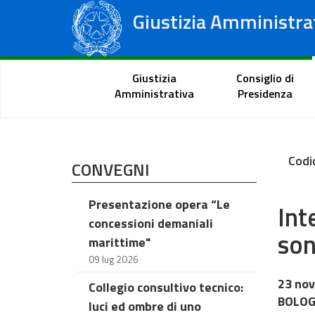
Giustizia Amministra
Consiglio di Stato
Tribunali Amministrativi Regionali
Portale del cittadino
Giustizia
Consiglio di
Amministrativa
Presidenza
Codi
CONVEGNI
Presentazione opera “Le
Int
concessioni demaniali
son
marittime"
09 lug 2026
23 nov
Collegio consultivo tecnico:
BOLOGN
luci ed ombre di uno