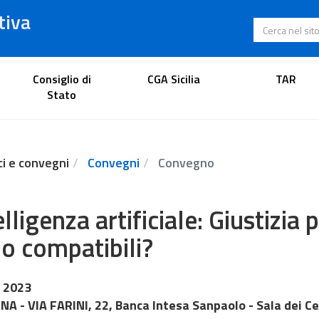
tiva
Cerca nel s
Portale dell'avvocato
Consiglio di
CGA Sicilia
TAR
Stato
ci e convegni
Convegni
Convegno
elligenza artificiale: Giustizia 
o compatibili?
 2023
A - VIA FARINI, 22, Banca Intesa Sanpaolo - Sala dei C