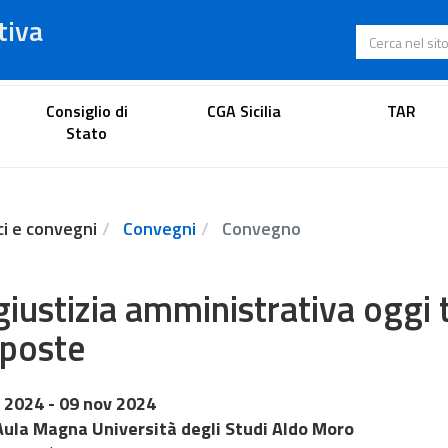
tiva
Cerca nel s
Portale dell'avvocato
Consiglio di
CGA Sicilia
TAR
Stato
ci e convegni
Convegni
Convegno
giustizia amministrativa oggi t
poste
 2024
- 09 nov 2024
Aula Magna Università degli Studi Aldo Moro