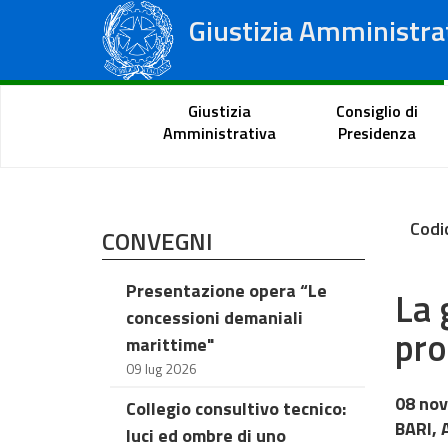
Giustizia Amministra
Consiglio di Stato
Tribunali Amministrativi Regionali
Portale del cittadino
Giustizia
Consiglio di
Amministrativa
Presidenza
Codi
CONVEGNI
Presentazione opera “Le
La 
concessioni demaniali
pro
marittime"
09 lug 2026
08 nov
Collegio consultivo tecnico:
BARI, 
luci ed ombre di uno