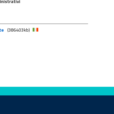
nistrativi
ste
(386403kb)