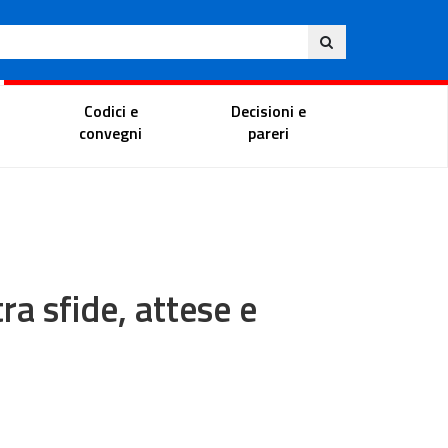
Ita
ito
Portale del magistrato
Codici e
Decisioni e
convegni
pareri
ra sfide, attese e