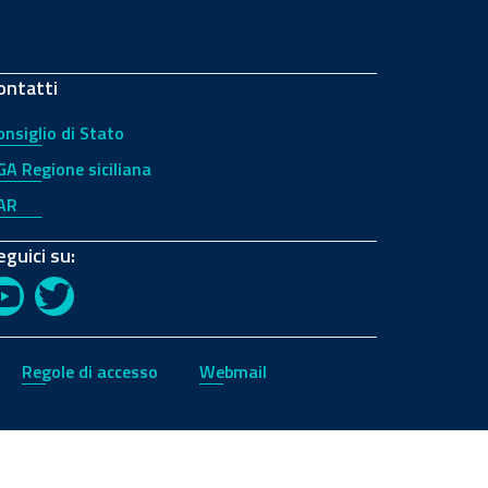
ontatti
onsiglio di Stato
GA Regione siciliana
AR
eguici su:
YouTube
Twitter
Regole di accesso
Webmail