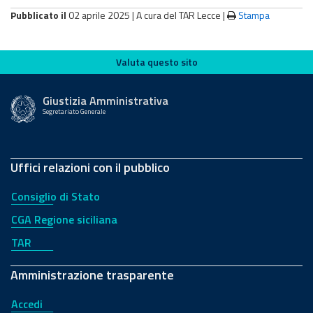
Pubblicato il
02 aprile 2025 |
A cura del TAR Lecce
|
Stampa
Valuta questo sito
Valuta questo sito
Giustizia Amministrativa
Segretariato Generale
Uffici relazioni con il pubblico
Consiglio di Stato
CGA Regione siciliana
TAR
Amministrazione trasparente
Accedi