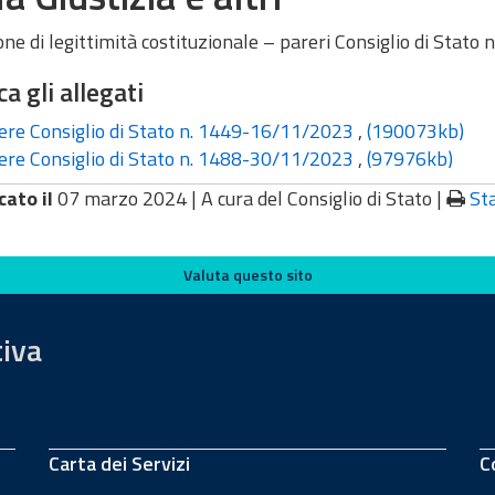
one di legittimità costituzionale – pareri Consiglio di Sta
ca gli allegati
re Consiglio di Stato n. 1449-16/11/2023
,
(190073kb)
re Consiglio di Stato n. 1488-30/11/2023
,
(97976kb)
cato il
07 marzo 2024 |
A cura del Consiglio di Stato
|
St
Valuta questo sito
tiva
Carta dei Servizi
C