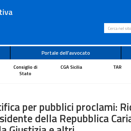
tiva
Cerca nel s
Portale dell'avvocato
Consiglio di
CGA Sicilia
TAR
Stato
ifica per pubblici proclami: Ri
sidente della Repubblica Caria
la Giustizia e altri