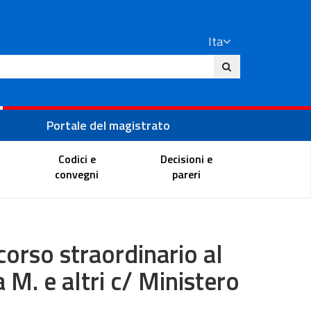
Ita
ito
Portale del magistrato
Codici e
Decisioni e
convegni
pareri
corso straordinario al
 M. e altri c/ Ministero