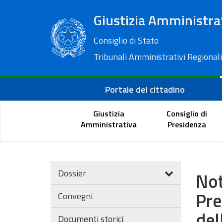
Giustizia Amministra
Consiglio di Stato
Tribunali Amministrativi Regionali
Portale del cittadino
Giustizia
Consiglio di
Amministrativa
Presidenza
Dossier
Not
Pre
Convegni
del
Documenti storici