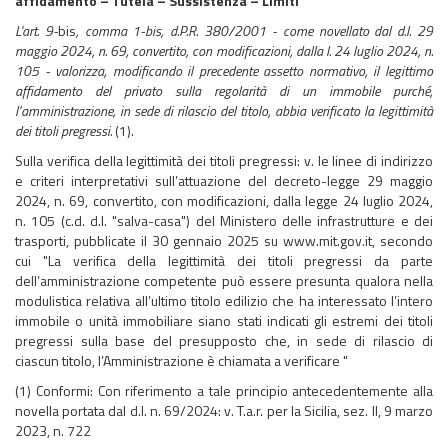
affidamento – Tutela – Sussistenza – Limiti
L'art. 9-
bis
, comma 1-bis, d.P.R. 380/2001 - come novellato dal d.l. 29
maggio 2024, n. 69, convertito, con modificazioni, dalla l. 24 luglio 2024, n.
105 - valorizza, modificando il precedente assetto normativo, il legittimo
affidamento del privato sulla regolarità di un immobile purché,
l’amministrazione, in sede di rilascio del titolo, abbia verificato la legittimità
dei titoli pregressi.
(1).
Sulla verifica della legittimità dei titoli pregressi: v. le linee di indirizzo
e criteri interpretativi sull’attuazione del decreto-legge 29 maggio
2024, n. 69, convertito, con modificazioni, dalla legge 24 luglio 2024,
n. 105 (c.d. d.l. "salva-casa") del Ministero delle infrastrutture e dei
trasporti, pubblicate il 30 gennaio 2025 su www.mit.gov.it, secondo
cui "La verifica della legittimità dei titoli pregressi da parte
dell’amministrazione competente può essere presunta qualora nella
modulistica relativa all’ultimo titolo edilizio che ha interessato l’intero
immobile o unità immobiliare siano stati indicati gli estremi dei titoli
pregressi sulla base del presupposto che, in sede di rilascio di
ciascun titolo, l’Amministrazione è chiamata a verificare "
(1) Conformi: Con riferimento a tale principio antecedentemente alla
novella portata dal d.l. n. 69/2024: v. T.a.r. per la Sicilia, sez. II, 9 marzo
2023, n. 722