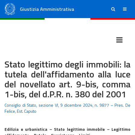
Giustizia Amministrativa
ricerca
menu
Consiglio di Stato
Tribunali Amministrativi Regionali
Stato legittimo degli immobili: la
tutela dell'affidamento alla luce
del novellato art. 9-bis, comma
1-bis, del d.P.R. n. 380 del 2001
Consiglio di Stato, sezione VI, 9 dicembre 2024, n. 9877 – Pres. De
Felice, Est. Caputo
Edilizia e urbanistica – Stato legittimo immobile – Legittimo