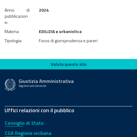
Anno di
2024
pubblicazion
e:
Materia:
EDILIZIA e urbanistica
Tipologia:
Focus di giurisprudenza e pareri
Valuta questo sito
Valuta questo sito
Giustizia Amministrativa
Segretariato Generale
Uffici relazioni con il pubblico
Consiglio di Stato
CGA Regione siciliana