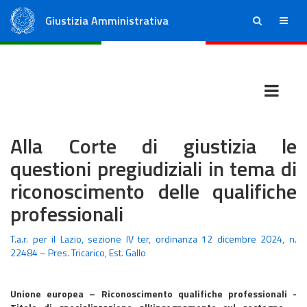
Giustizia Amministrativa
ricerca
menu
Consiglio di Stato
Tribunali Amministrativi Regionali
Alla Corte di giustizia le
questioni pregiudiziali in tema di
riconoscimento delle qualifiche
professionali
T.a.r. per il Lazio, sezione IV ter, ordinanza 12 dicembre 2024, n.
22484 – Pres. Tricarico, Est. Gallo
Unione europea – Riconoscimento qualifiche professionali -