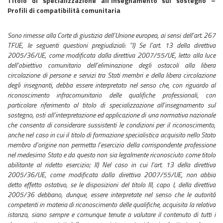
Titolo di specializzazione all’insegnamento sul sostegno –
Profili di compatibilità comunitaria
Sono rimesse alla Corte di giustizia dell’Unione europea, ai sensi dell’art. 267
TFUE, le seguenti questioni pregiudiziali: ”I) Se l’art. 13 della direttiva
2005/36/UE, come modificata dalla direttiva 2007/55/UE, letto alla luce
dell’obiettivo comunitario dell’eliminazione degli ostacoli alla libera
circolazione di persone e servizi tra Stati membri e della libera circolazione
degli insegnanti, debba essere interpretato nel senso che, con riguardo al
riconoscimento infracomunitario delle qualifiche professionali, con
particolare riferimento al titolo di specializzazione all’insegnamento sul
sostegno, osti all’interpretazione ed applicazione di una normativa nazionale
che consenta di considerare sussistenti le condizioni per il riconoscimento,
anche nel caso in cui il titolo di formazione specialistica acquisito nello Stato
membro d’origine non permetta l’esercizio della corrispondente professione
nel medesimo Stato e da questo non sia legalmente riconosciuto come titolo
abilitante al ridetto esercizio; II) Nel caso in cui l’art. 13 della direttiva
2005/36/UE, come modificata dalla direttiva 2007/55/UE, non abbia
detto effetto ostativo, se le disposizioni del titolo III, capo I, della direttiva
2005/36 debbano, dunque, essere interpretate nel senso che le autorità
competenti in materia di riconoscimento delle qualifiche, acquisita la relativa
istanza, siano sempre e comunque tenute a valutare il contenuto di tutti i