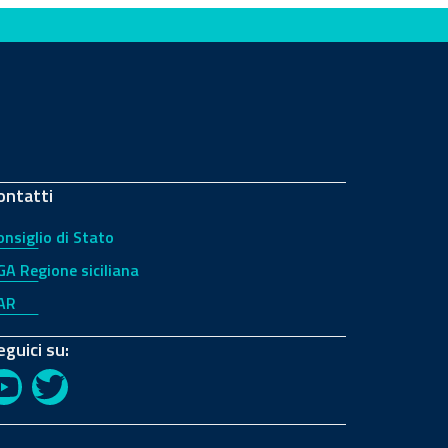
ontatti
onsiglio di Stato
GA Regione siciliana
AR
eguici su:
YouTube
Twitter