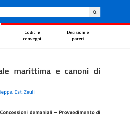
Ita
ito
Portale del magistrato
Codici e
Decisioni e
convegni
pareri
ale marittima e canoni di
ieppa, Est. Zeuli
– Concessioni demaniali – Provvedimento di