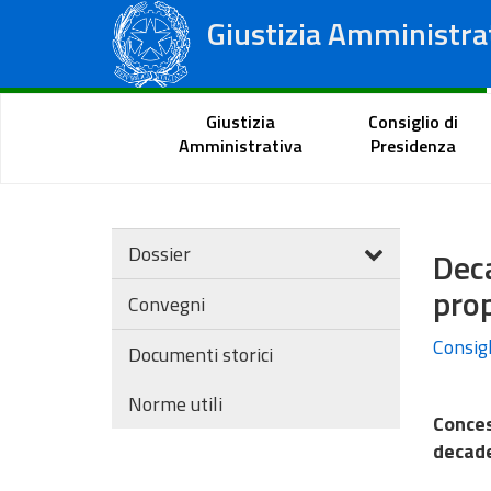
Giustizia Amministra
Consiglio di Stato
Tribunali Amministrativi Regionali
Portale del cittadino
Giustizia
Consiglio di
Amministrativa
Presidenza
Dossier
Dec
prop
Convegni
Consigl
Documenti storici
Norme utili
Conces
decade