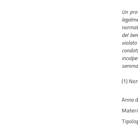
Un prov
legalme
normati
del ben
violato
condott
incolpe
semmai 
(1) Non
Anno d
Materi
Tipolog