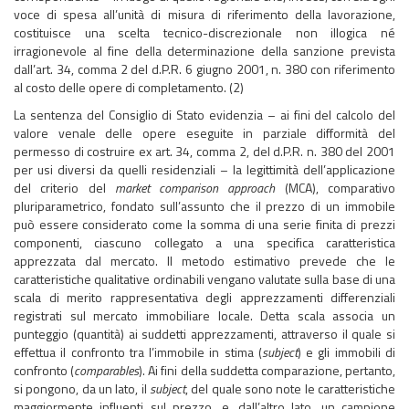
voce di spesa all’unità di misura di riferimento della lavorazione,
costituisce una scelta tecnico-discrezionale non illogica né
irragionevole al fine della determinazione della sanzione prevista
dall’art. 34, comma 2 del d.P.R. 6 giugno 2001, n. 380 con riferimento
al costo delle opere di completamento. (2)
La sentenza del Consiglio di Stato evidenzia – ai fini del calcolo del
valore venale delle opere eseguite in parziale difformità del
permesso di costruire ex art. 34, comma 2, del d.P.R. n. 380 del 2001
per usi diversi da quelli residenziali – la legittimità dell’applicazione
del criterio del
market comparison approach
(MCA), comparativo
pluriparametrico, fondato sull’assunto che il prezzo di un immobile
può essere considerato come la somma di una serie finita di prezzi
componenti, ciascuno collegato a una specifica caratteristica
apprezzata dal mercato. Il metodo estimativo prevede che le
caratteristiche qualitative ordinabili vengano valutate sulla base di una
scala di merito rappresentativa degli apprezzamenti differenziali
registrati sul mercato immobiliare locale. Detta scala associa un
punteggio (quantità) ai suddetti apprezzamenti, attraverso il quale si
effettua il confronto tra l’immobile in stima (
subject
) e gli immobili di
confronto (
comparables
). Ai fini della suddetta comparazione, pertanto,
si pongono, da un lato, il
subject
, del quale sono note le caratteristiche
maggiormente influenti sul prezzo, e, dall’altro lato, un campione