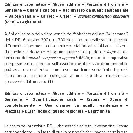
Edilizia e urbanistica – Abuso edilizio – Parziale difformità –
Sanzione – Quantificazione – Uso diverso da quello residenziale
– Valore venale – Calcolo – Criteri –
Market comparison approach
(MCA) – Legittimità
Ai fini del calcolo del valore venale del fabbricato dall’art. 34, comma 2
del d.P.R. 6 giugno 2001, n. 380 delle opere realizzate in parziale
difformità dal permesso di costruire per fabbricati adibiti ad usi diversi
da quello residenziale è legittimo l’utilizzo da parte dell’Agenzia del
territorio del
market comparison approach
(MCA), metodo comparativo
pluriparametrico, fondato sull’assunto che il prezzo di un immobile
può essere considerato come la somma di una serie finita di prezzi
componenti, ciascuno collegato a una specifica caratteristica
apprezzata dal mercato. (1)
Edilizia e urbanistica – Abuso edilizio – Parziale difformità –
Sanzione – Quantificazione costi – Criteri – Opere di
completamento – Uso diverso da quello residenziale –
Prezziario DEI in luogo di quello regionale – Legittimità
La scelta del prezziario DEI – che associa ad ogni lavorazione il costo
corrispondente – in luogo di quello regionale che, invece, correla ogni