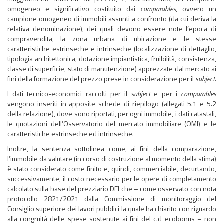
omogeneo e significativo costituito dai
comparables
, ovvero un
campione omogeneo di immobili assunti a confronto (da cui deriva la
relativa denominazione), dei quali devono essere note l’epoca di
compravendita, la zona urbana di ubicazione e le stesse
caratteristiche estrinseche e intrinseche (localizzazione di dettaglio,
tipologia architettonica, dotazione impiantistica, fruibilità, consistenza,
classe di superficie, stato di manutenzione) apprezzate dal mercato ai
fini della formazione del prezzo prese in considerazione per il
subject
.
I dati tecnico-economici raccolti per il
subject
e per i
comparables
vengono inseriti in apposite schede di riepilogo (allegati 5.1 e 5.2
della relazione), dove sono riportati, per ogni immobile, i dati catastali,
le quotazioni dell’Osservatorio del mercato immobiliare (OMI) e le
caratteristiche estrinseche ed intrinseche.
Inoltre, la sentenza sottolinea come, ai fini della comparazione,
l’immobile da valutare (in corso di costruzione al momento della stima)
è stato considerato come finito e, quindi, commerciabile, decurtando,
successivamente, il costo necessario per le opere di completamento
calcolato sulla base del prezziario DEI che – come osservato con nota
protocollo 2821/2021 dalla Commissione di monitoraggio del
Consiglio superiore dei lavori pubblici la quale ha chiarito con riguardo
alla congruità delle spese sostenute ai fini del c.d ecobonus – non