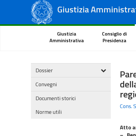
Giustizia Amministra
Consiglio di Stato
Tribunali Amministrativi Regionali
Portale del cittadino
Giustizia
Consiglio di
Amministrativa
Presidenza
Dossier
Par
del
Convegni
regi
Documenti storici
Cons. S
Norme utili
Atto a
– Ben