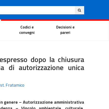
Ita
ito
Portale del magistrato
Codici e
Decisioni e
convegni
pareri
 espresso dopo la chiusura
ia di autorizzazione unica
Est. Fratamico
in genere – Autorizzazione amministrativa
ndenza – Vincolo ambientale, culturale,