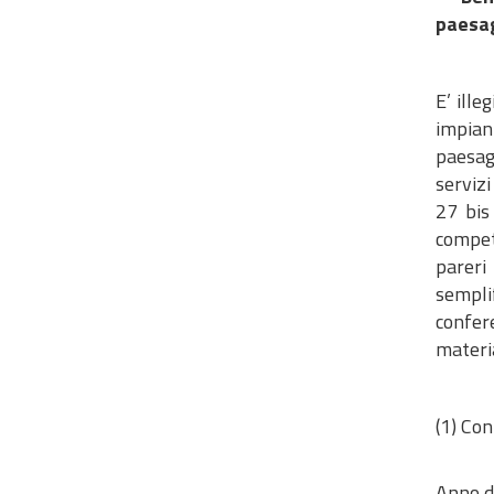
paesag
E’ ille
impian
paesag
servizi
27 bis
compet
pareri
sempli
confer
materia
(1) Co
Anno d