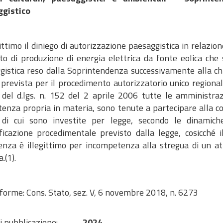
gistico
gittimo il diniego di autorizzazione paesaggistica in relazio
to di produzione di energia elettrica da fonte eolica che s
gistica reso dalla Soprintendenza successivamente alla chiu
 prevista per il procedimento autorizzatorio unico regiona
 del d.lgs. n. 152 del 2 aprile 2006 tutte le amministra
enza propria in materia, sono tenute a partecipare alla c
 di cui sono investite per legge, secondo le dinamich
ficazione procedimentale previsto dalla legge, cosicché i
enza è illegittimo per incompetenza alla stregua di un at
.(1).
nforme: Cons. Stato, sez. V, 6 novembre 2018, n. 6273
i pubblicazione:
2024