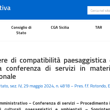
tiva
Cerca nel s
Portale dell'avvocato
Consiglio di
CGA Sicilia
TAR
Stato
ere di compatibilità paesaggistica
la conferenza di servizi in mater
onale
tato, sez. IV, 29 maggio 2024, n. 4818 – Pres. f.f. Rotondo, 
mministrativo – Conferenza di servizi – Procedimento 
i culturali, paesaggistici e ambientali – Soprinte