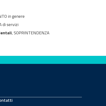
TO in genere
di servizi
ientali
, SOPRINTENDENZA
ontatti