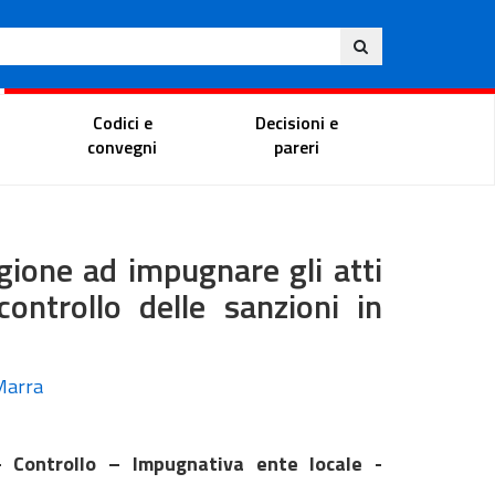
Ita
ito
Portale del magistrato
Codici e
Decisioni e
convegni
pareri
egione ad impugnare gli atti
controllo delle sanzioni in
 Marra
– Controllo – Impugnativa ente locale -