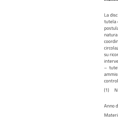
La dis
tutela 
postul
natura 
coordi
circola
su rico
interve
– tute
ammiss
control
(1) Non
Anno d
Materi