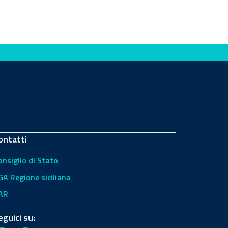
ontatti
onsiglio di Stato
GA Regione siciliana
AR
eguici su: