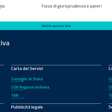
ia:
Focus di giurisprudenza e pareri
Valuta questo sito
tiva
Carta dei Servizi
C
Consiglio di Stato
C
CGA Regione siciliana
C
TAR
T
Pubblicità legale
S