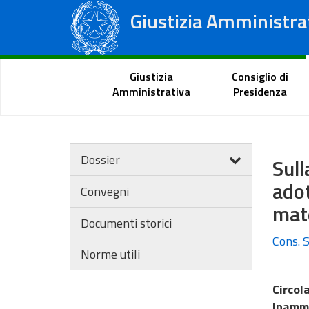
Giustizia Amministra
Consiglio di Stato
Tribunali Amministrativi Regionali
Portale del cittadino
Giustizia
Consiglio di
Amministrativa
Presidenza
Dossier
Sull
adot
Convegni
mate
Documenti storici
Cons. S
Norme utili
Circo
Inammi