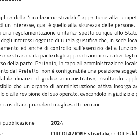
ciplina della “circolazione stradale” appartiene alla compe
di un interesse, qual è quello alla sicurezza delle persone
a una regolamentazione unitaria; spetta dunque allo Stato 
degli interessi oggetto di tutela giustifica che, in sede loca
namento ed anche di controllo sull’esercizio della funzio
zione stradale da parte degli apparati amministrativi degli e
rso della parte. Pertanto, in capo all’amministrazione locale
nto del Prefetto, non è configurabile una posizione soggett
labile dinanzi al giudice amministrativo, risultando appl
ibile che un organo di amministrazione attiva insorga avv
lo o alla revisione del suo operato, evocandolo in giudizio e
 risultano precedenti negli esatti termini.
i pubblicazione:
2024
a:
CIRCOLAZIONE stradale
, CODICE del