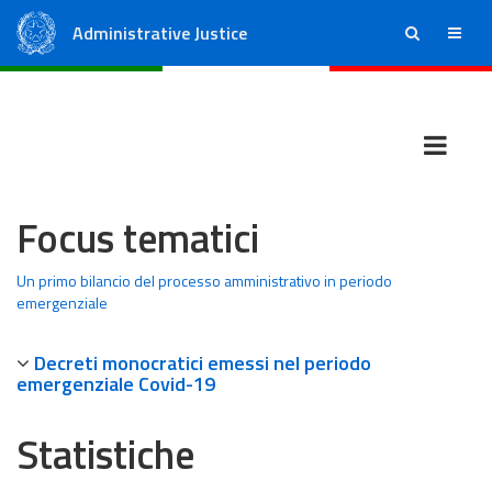
Administrative Justice
ricerca
menu
State Council
Regional Administrative Courts
Focus tematici
Un primo bilancio del processo amministrativo in periodo
emergenziale
Decreti monocratici emessi nel periodo
emergenziale Covid-19
Statistiche